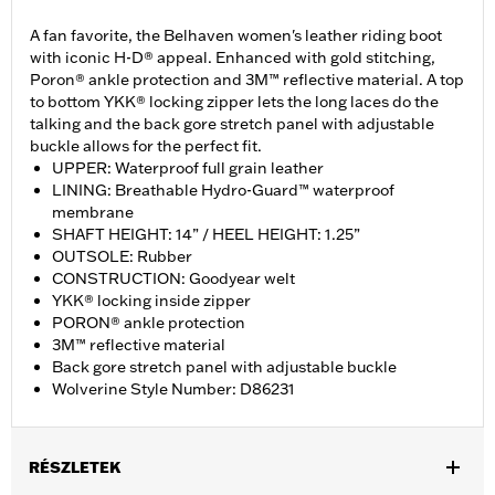
A fan favorite, the Belhaven women's leather riding boot
with iconic H-D® appeal. Enhanced with gold stitching,
Poron® ankle protection and 3M™ reflective material. A top
to bottom YKK® locking zipper lets the long laces do the
talking and the back gore stretch panel with adjustable
buckle allows for the perfect fit.
UPPER: Waterproof full grain leather
LINING: Breathable Hydro-Guard™ waterproof
membrane
SHAFT HEIGHT: 14” / HEEL HEIGHT: 1.25”
OUTSOLE: Rubber
CONSTRUCTION: Goodyear welt
YKK® locking inside zipper
PORON® ankle protection
3M™ reflective material
Back gore stretch panel with adjustable buckle
Wolverine Style Number: D86231
RÉSZLETEK