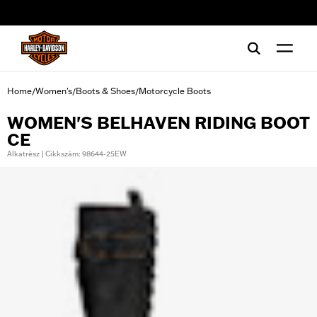
web accessibility
Home
Women's
Boots & Shoes
Motorcycle Boots
/
/
/
WOMEN'S BELHAVEN RIDING BOOT
CE
Alkatrész | Cikkszám: 98644-25EW