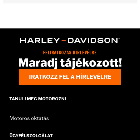
Gender:
Women
WARRANTY:
Wolverine Worldwide Manufacturer Warranty – Go
to
www.h-d.com/warranty
for full details
Origin:
Imported
Dimension Description:
SHAFT HEIGHT: 14” / HEEL HEIGHT:
1.25”
FELIRATKOZÁS HÍRLEVÉLRE
Maradj tájékozott!
IRATKOZZ FEL A HÍRLEVÉLRE
TANULJ MEG MOTOROZNI
Motoros oktatás
ÜGYFÉLSZOLGÁLAT