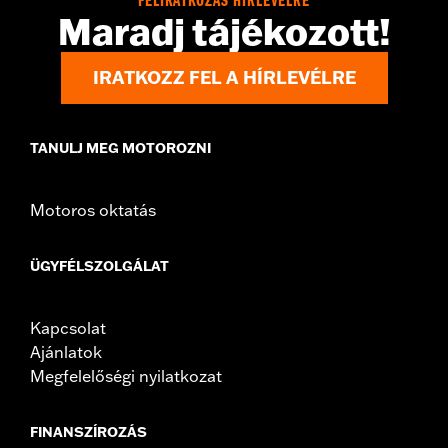
FELIRATKOZÁS HÍRLEVÉLRE
d.com/warranty
for full details
Maradj tájékozott!
Jacket Style:
3-in-1
Origin:
Imported
IRATKOZZ FEL A HÍRLEVÉLRE
TANULJ MEG MOTOROZNI
Motoros oktatás
ÜGYFÉLSZOLGÁLAT
Kapcsolat
Ajánlatok
Megfelelőségi nyilatkozat
FINANSZÍROZÁS