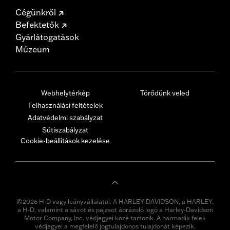
Cégünkről
Befektetők
Gyárlátogatások
Múzeum
Webhelytérkép
Törődünk veled
Felhasználási feltételek
Adatvédelmi szabályzat
Sütiszabályzat
Cookie-beállítások kezelése
©2026 H-D vagy leányvállalatai. A HARLEY-DAVIDSON, a HARLEY,
a H-D, valamint a sávot és pajzsot ábrázoló logó a Harley-Davidson
Motor Company, Inc. védjegyei közé tartozik. A harmadik felek
védjegyei a megfelelő jogtulajdonos tulajdonát képezik.