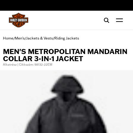
web accessibility
Home
Men's
Jackets & Vests
Riding Jackets
/
/
/
MEN'S METROPOLITAN MANDARIN
COLLAR 3-IN-1 JACKET
Alkatrész | Cikkszám: 98132-22EM