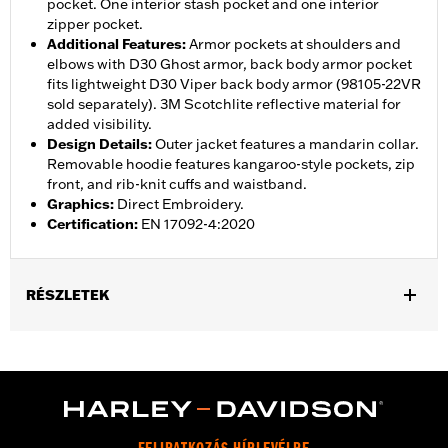
pocket. One interior stash pocket and one interior
zipper pocket.
Additional Features
:
Armor pockets at shoulders and
elbows with D30 Ghost armor, back body armor pocket
fits lightweight D30 Viper back body armor (98105-22VR
sold separately). 3M Scotchlite reflective material for
added visibility.
Design Details
:
Outer jacket features a mandarin collar.
Removable hoodie features kangaroo-style pockets, zip
front, and rib-knit cuffs and waistband.
Graphics
:
Direct Embroidery.
Certification
:
EN 17092-4:2020
RÉSZLETEK
Gender:
Men
,
,
,
Functional Features:
Vented
Hooded
Action Back
Two-way
,
,
,
,
Zipper Front
Zipper Pockets
Interior Zipper
Armor Pockets
Reflective
WARRANTY:
2 year limited warranty � Go to
www.h-