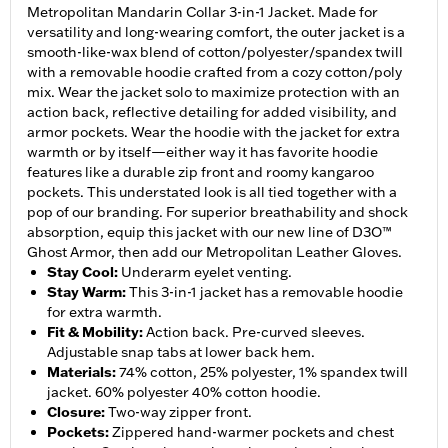
Metropolitan Mandarin Collar 3-in-1 Jacket. Made for
versatility and long-wearing comfort, the outer jacket is a
smooth-like-wax blend of cotton/polyester/spandex twill
with a removable hoodie crafted from a cozy cotton/poly
mix. Wear the jacket solo to maximize protection with an
action back, reflective detailing for added visibility, and
armor pockets. Wear the hoodie with the jacket for extra
warmth or by itself—either way it has favorite hoodie
features like a durable zip front and roomy kangaroo
pockets. This understated look is all tied together with a
pop of our branding. For superior breathability and shock
absorption, equip this jacket with our new line of D3O™
Ghost Armor, then add our Metropolitan Leather Gloves.
Stay Cool
:
Underarm eyelet venting.
Stay Warm
:
This 3-in-1 jacket has a removable hoodie
for extra warmth.
Fit & Mobility
:
Action back. Pre-curved sleeves.
Adjustable snap tabs at lower back hem.
Materials
:
74% cotton, 25% polyester, 1% spandex twill
jacket. 60% polyester 40% cotton hoodie.
Closure
:
Two-way zipper front.
Pockets
:
Zippered hand-warmer pockets and chest