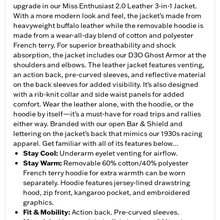
upgrade in our Miss Enthusiast 2.0 Leather 3-in-1 Jacket.
With a more modern look and feel, the jacket’s made from
heavyweight buffalo leather while the removable hoodie is
made from a wear-all-day blend of cotton and polyester
French terry. For superior breathability and shock
absorption, the jacket includes our D3O Ghost Armor at the
shoulders and elbows. The leather jacket features venting,
an action back, pre-curved sleeves, and reflective material
on the back sleeves for added visibility. It’s also designed
with a rib-knit collar and side waist panels for added
comfort. Wear the leather alone, with the hoodie, or the
hoodie by itself—it’s a must-have for road trips and rallies
either way. Branded with our open Bar & Shield and
lettering on the jacket’s back that mimics our 1930s racing
apparel. Get familiar with all of its features below...
Stay Cool
:
Underarm eyelet venting for airflow.
Stay Warm
:
Removable 60% cotton/40% polyester
French terry hoodie for extra warmth can be worn
separately. Hoodie features jersey-lined drawstring
hood, zip front, kangaroo pocket, and embroidered
graphics.
Fit & Mobility
:
Action back. Pre-curved sleeves.