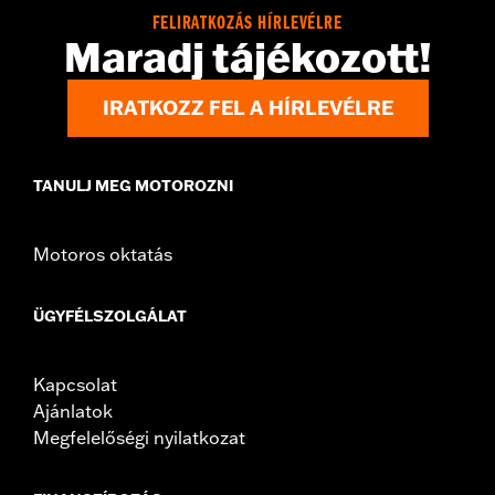
WARRANTY:
3 year limited warranty - Go to
www.h-
FELIRATKOZÁS HÍRLEVÉLRE
d.com/warranty
for full details
Maradj tájékozott!
Origin:
Imported
IRATKOZZ FEL A HÍRLEVÉLRE
TANULJ MEG MOTOROZNI
Motoros oktatás
ÜGYFÉLSZOLGÁLAT
Kapcsolat
Ajánlatok
Megfelelőségi nyilatkozat