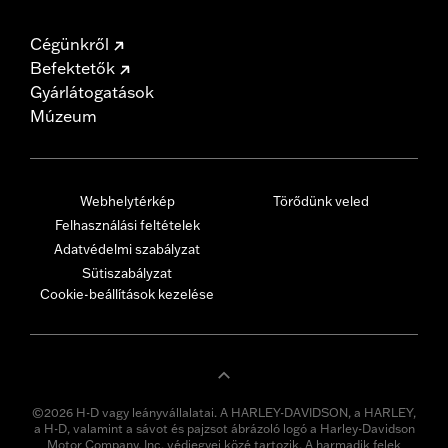
Cégünkről
Befektetők
Gyárlátogatások
Múzeum
Webhelytérkép
Törődünk veled
Felhasználási feltételek
Adatvédelmi szabályzat
Sütiszabályzat
Cookie-beállítások kezelése
©2026 H-D vagy leányvállalatai. A HARLEY-DAVIDSON, a HARLEY,
a H-D, valamint a sávot és pajzsot ábrázoló logó a Harley-Davidson
Motor Company, Inc. védjegyei közé tartozik. A harmadik felek