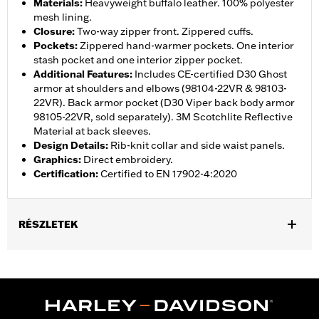
Materials
:
Heavyweight buffalo leather. 100% polyester
mesh lining.
Closure
:
Two-way zipper front. Zippered cuffs.
Pockets
:
Zippered hand-warmer pockets. One interior
stash pocket and one interior zipper pocket.
Additional Features
:
Includes CE-certified D30 Ghost
armor at shoulders and elbows (98104-22VR & 98103-
22VR). Back armor pocket (D30 Viper back body armor
98105-22VR, sold separately). 3M Scotchlite Reflective
Material at back sleeves.
Design Details
:
Rib-knit collar and side waist panels.
Graphics
:
Direct embroidery.
Certification
:
Certified to EN 17902-4:2020
RÉSZLETEK
Gender:
Women
,
,
,
,
Functional Features:
Vented
Hooded
Zipper Front
Pockets
,
,
,
Action Back
Two-way Zipper Front
Zipper Pockets
Armor
,
,
Included
Armor Pockets
Reflective