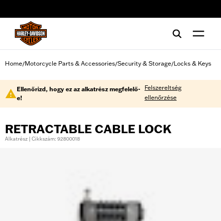
web accessibility
Home
Motorcycle Parts & Accessories
Security & Storage
Locks & Keys
/
/
/
Felszereltség
Ellenőrizd, hogy ez az alkatrész megfelelő-
ellenőrzése
e!
RETRACTABLE CABLE LOCK
Alkatrész | Cikkszám: 92800018