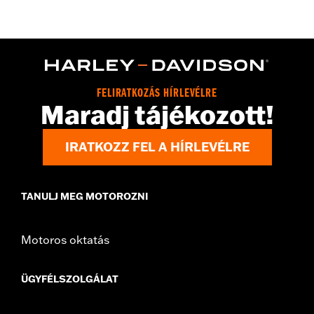
Installation Instructions
Sold In Units:
Each
In the Box:
Lock and instructions
NOTES:
Free combo safe program.
WARNING:
Remove lock before operating motorcycle. Failure to
remove lock could result in death or serious injury.
FELIRATKOZÁS HÍRLEVÉLRE
Maradj tájékozott!
IRATKOZZ FEL A HÍRLEVÉLRE
TANULJ MEG MOTOROZNI
Motoros oktatás
ÜGYFÉLSZOLGÁLAT