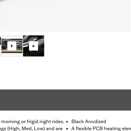
morning or frigid night rides.
Black Anodized
ings (High, Med, Low) and are
A flexible PCB heating ele