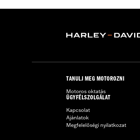
Collection:
Switchback
Diameter:
1.5
Sold In Units:
Pair
In the Box:
Left and right hand grips, 
TANULJ MEG MOTOROZNI
Motoros oktatás
ÜGYFÉLSZOLGÁLAT
Kapcsolat
Ajánlatok
Megfelelőségi nyilatkozat