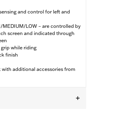
nsing and control for left and
GH/MEDIUM/LOW – are controlled by
ouch screen and indicated through
een
grip while riding
k finish
 with additional accessories from
TRXSE, ’24-later FLHX, FLTRX,
dels may require a Digital Technician