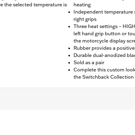
re the selected temperature is
heating
Independent temperature se
right grips
Three heat settings – HI
left hand grip button or t
the motorcycle display scr
Rubber provides a positive 
Durable dual-anodized blac
Sold as a pair
Complete this custom look
the Switchback Collection
nd FXBR), '26-later Touring and Trike, '23-later FLHXSE, FL
. Installation on some ‘24 Street Glide and Road Glide mo
 your local dealer for details.