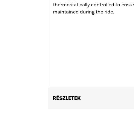
thermostatically controlled to ensu
maintained during the ride.
RÉSZLETEK
Fits ’25-later Softail (except FXBB a
FLTRXSTSE and ’25-later FLHXU models
update by a Harley-Davidson dealer see
Installation Instructions