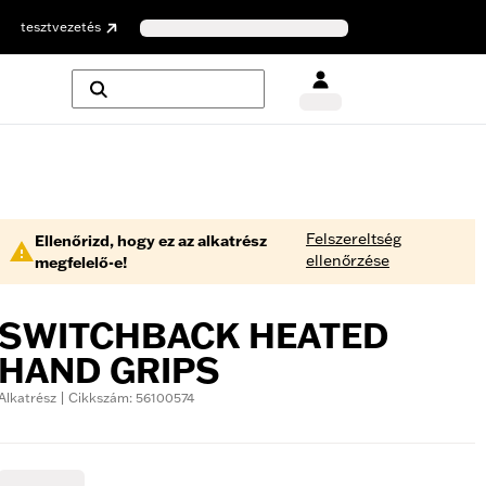
tesztvezetés
Felszereltség
Ellenőrizd, hogy ez az alkatrész
ellenőrzése
megfelelő-e!
SWITCHBACK HEATED
HAND GRIPS
Alkatrész | Cikkszám: 56100574