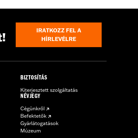
IRATKOZZ FEL A
t!
HÍRLEVÉLRE
BIZTOSÍTÁS
Kiterjesztett szolgáltatás
NÉVJEGY
Cégünkről
Befektetők
Gyárlátogatások
Múzeum