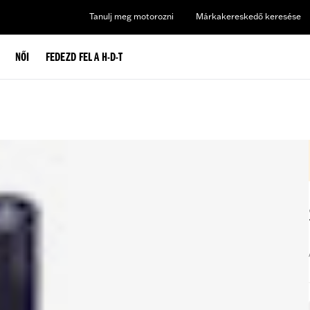
Tanulj meg motorozni
Márkakereskedő keresése
NŐI
FEDEZD FEL A H-D-T