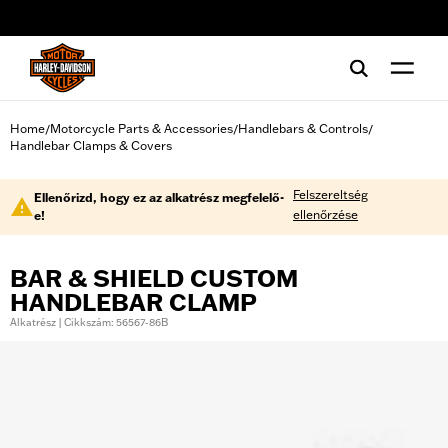
web accessibility
Home
Motorcycle Parts & Accessories
Handlebars & Controls
/
/
/
Handlebar Clamps & Covers
Felszereltség
Ellenőrizd, hogy ez az alkatrész megfelelő-
ellenőrzése
e!
BAR & SHIELD CUSTOM
HANDLEBAR CLAMP
Alkatrész | Cikkszám: 56567-86B