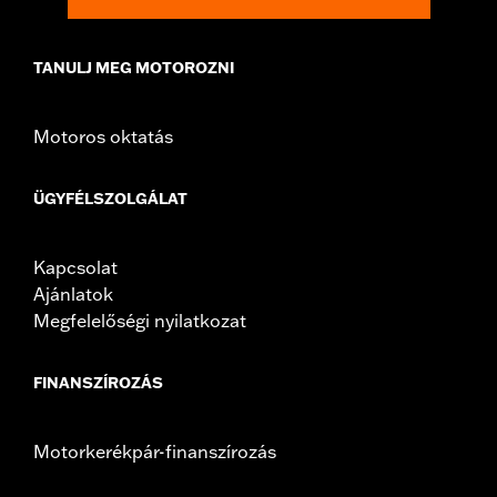
NOTES:
Installation of some handlebars and risers may require a
change in clutch and/or throttle cable and brake lines
for some models. Handlebar height is regulated in many
TANULJ MEG MOTOROZNI
locations. Check local laws to ensure your motorcycle
meets applicable regulations.
Motoros oktatás
ÜGYFÉLSZOLGÁLAT
Kapcsolat
Ajánlatok
Megfelelőségi nyilatkozat
FINANSZÍROZÁS
Motorkerékpár-finanszírozás