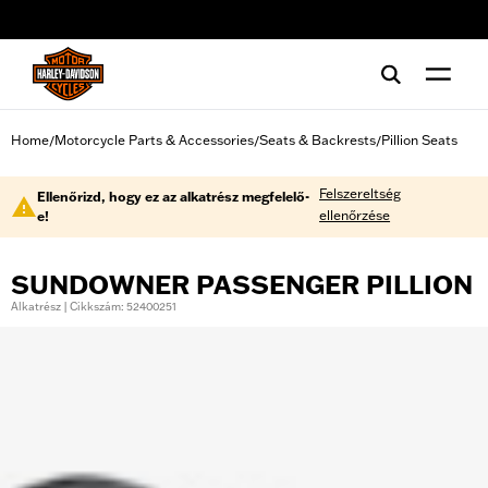
web accessibility
Home
Motorcycle Parts & Accessories
Seats & Backrests
Pillion Seats
/
/
/
Felszereltség
Ellenőrizd, hogy ez az alkatrész megfelelő-
ellenőrzése
e!
SUNDOWNER PASSENGER PILLION
Alkatrész | Cikkszám: 52400251