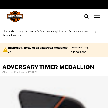
web accessibility
Home
Motorcycle Parts & Accessories
Custom Accessories & Trim
/
/
/
Timer Covers
Felszereltség
Ellenőrizd, hogy ez az alkatrész megfelelő-
ellenőrzése
e!
ADVERSARY TIMER MEDALLION
Alkatrész | Cikkszám: 14101393