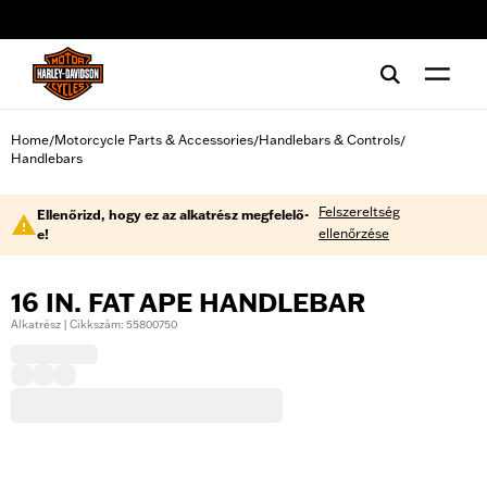
web accessibility
Home
Motorcycle Parts & Accessories
Handlebars & Controls
/
/
/
Handlebars
Felszereltség
Ellenőrizd, hogy ez az alkatrész megfelelő-
ellenőrzése
e!
16 IN. FAT APE HANDLEBAR
Alkatrész | Cikkszám: 55800750