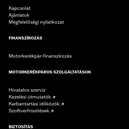
Pullback UOM:
Inches
Kapcsolat
Rise:
16.49
Ajánlatok
Rise UOM:
Inches
Megfelelőségi nyilatkozat
Tip-to-Tip:
35.44
Tip-to-Tip UOM:
Inches
FINANSZÍROZÁS
WARRANTY:
1 year limited warranty – Go to
www.h-
d.com/warranty
for full details
NOTES:
Installation of some handlebars and risers may require a
Motorkerékpár-finanszírozás
change in clutch and/or throttle cable and brake lines
for some models. Handlebar height is regulated in many
locations. Check local laws to ensure your motorcycle
MOTORKERÉKPÁROS SZOLGÁLTATÁSOK
meets applicable regulations.
Hivatalos szerviz
Kezelési útmutatók
Karbantartási időközök
Szoftverfrissítések
BIZTOSÍTÁS