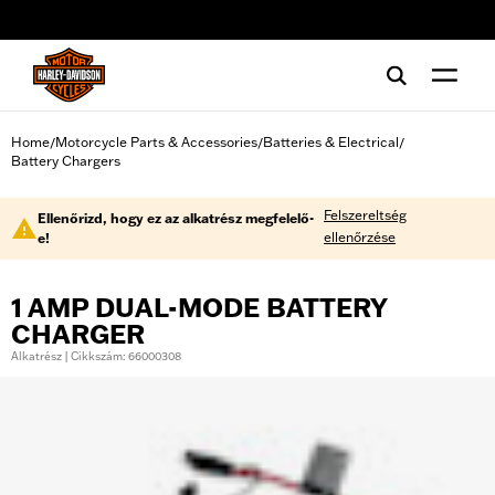
web accessibility
Home
Motorcycle Parts & Accessories
Batteries & Electrical
/
/
/
Battery Chargers
Felszereltség
Ellenőrizd, hogy ez az alkatrész megfelelő-
ellenőrzése
e!
1 AMP DUAL-MODE BATTERY
CHARGER
Alkatrész | Cikkszám: 66000308