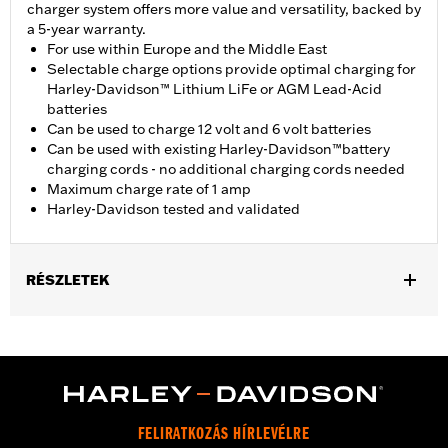
charger system offers more value and versatility, backed by
a 5-year warranty.
For use within Europe and the Middle East
Selectable charge options provide optimal charging for
Harley-Davidson™ Lithium LiFe or AGM Lead-Acid
batteries
Can be used to charge 12 volt and 6 volt batteries
Can be used with existing Harley-Davidson™battery
charging cords - no additional charging cords needed
Maximum charge rate of 1 amp
Harley-Davidson tested and validated
RÉSZLETEK
For 12-volt or Lithium Iron batteries.
Installation Instructions
Base Width:
4.0
Capacity:
3 Cubic inch
Knurl Center-to-Center:
3.0
FELIRATKOZÁS HÍRLEVÉLRE
Diameter:
4.0