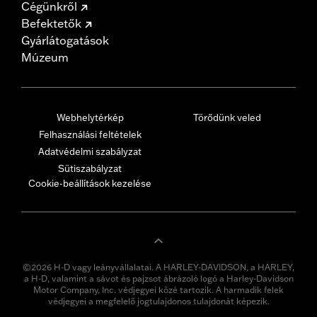
Cégünkről
Befektetők
Gyárlátogatások
Múzeum
Webhelytérkép
Törődünk veled
Felhasználási feltételek
Adatvédelmi szabályzat
Sütiszabályzat
Cookie-beállítások kezelése
©2026 H-D vagy leányvállalatai. A HARLEY-DAVIDSON, a HARLEY,
a H-D, valamint a sávot és pajzsot ábrázoló logó a Harley-Davidson
Motor Company, Inc. védjegyei közé tartozik. A harmadik felek
védjegyei a megfelelő jogtulajdonos tulajdonát képezik.