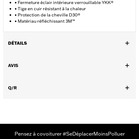
• Fermeture éclair intérieure verrouillable YKK®
• Tige en cuir résistant à la chaleur
• Protection de la cheville D30®
• Matériau réfléchissant 3M™
DÉTAILS
Sexe:
Femmes
AVIS
GARANTIE:
Garantie du fabricant international Wolverine -
Rendez-vous sur
www.h-d.com/warranty
pour plus de détails
Origine:
Importé
Q/R
Dimension Description:
HAUTEUR DE TIGE : 4,5" / HAUTEUR
DE TALON : 1.5"
Pensez à covoiturer #SeDéplacerMoinsPolluer