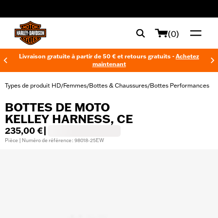
web accessibility
(0)
Livraison gratuite à partir de 50 € et retours gratuits -
Achetez
maintenant
Types de produit HD
Femmes
Bottes & Chaussures
Bottes Performances
/
/
/
BOTTES DE MOTO
KELLEY HARNESS, CE
235,00 €
|
Pièce | Numéro de référence : 98018-25EW