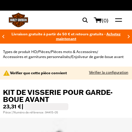
web accessibility
(0)
Livraison gratuite à partir de 50 € et retours gratuits -
Achetez
maintenant
Types de produit HD
Pièces
Pièces moto & Accessoires
/
/
/
Accessoires et garnitures personnalisés
Enjoliveur de garde-boue avant
/
Vérifier la configuration
Vérifier que cette pièce convient
KIT DE VISSERIE POUR GARDE-
BOUE AVANT
23,31 €
|
Pièce | Numéro de référence : 94415-05