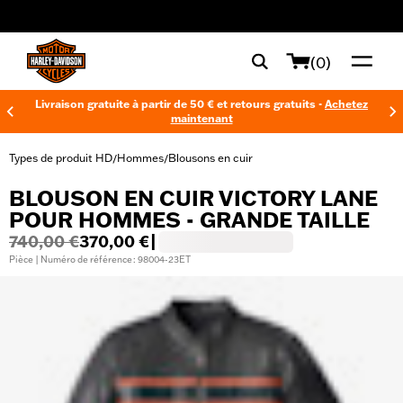
web accessibility
(0)
Livraison gratuite à partir de 50 € et retours gratuits -
Achetez
maintenant
Types de produit HD
Hommes
Blousons en cuir
/
/
BLOUSON EN CUIR VICTORY LANE
POUR HOMMES - GRANDE TAILLE
740,00 €
370,00 €
|
Pièce | Numéro de référence : 98004-23ET