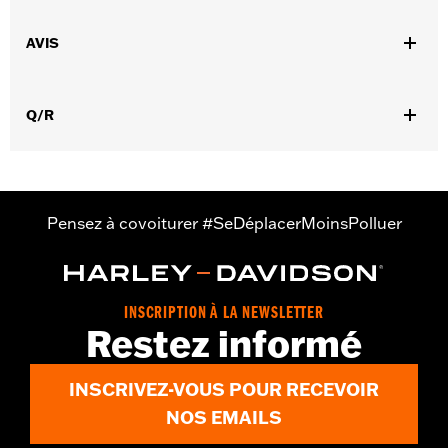
Sexe:
Hommes
,
AVIS
Caractéristiques fonctionnelles:
Ventilé
Dos extensible -
,
,
Basique
Fermeture éclair à double sens sur le devant
Poches
,
,
,
zippées
Fermeture éclair intérieure
Protection inclue
Poches
,
Q/R
de protection
Réfléchissant
GARANTIE:
Garantie limitée de 3 ans - Rendez-vous sur
www.h-
d.com/warranty
pour plus de détails
Jacket Style:
Moto
Origine:
Importé
Pensez à covoiturer #SeDéplacerMoinsPolluer
INSCRIPTION À LA NEWSLETTER
Restez informé
INSCRIVEZ-VOUS POUR RECEVOIR
NOS EMAILS