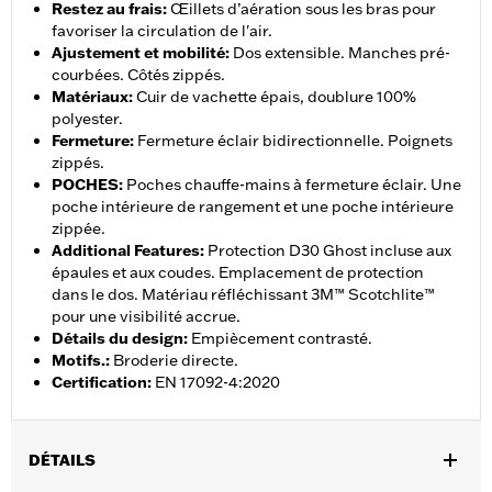
Restez au frais
:
Œillets d’aération sous les bras pour
favoriser la circulation de l'air.
Ajustement et mobilité
:
Dos extensible. Manches pré-
courbées. Côtés zippés.
Matériaux
:
Cuir de vachette épais, doublure 100%
polyester.
Fermeture
:
Fermeture éclair bidirectionnelle. Poignets
zippés.
POCHES
:
Poches chauffe-mains à fermeture éclair. Une
poche intérieure de rangement et une poche intérieure
zippée.
Additional Features
:
Protection D30 Ghost incluse aux
épaules et aux coudes. Emplacement de protection
dans le dos. Matériau réfléchissant 3M™ Scotchlite™
pour une visibilité accrue.
Détails du design
:
Empiècement contrasté.
Motifs.
:
Broderie directe.
Certification
:
EN 17092-4:2020
DÉTAILS