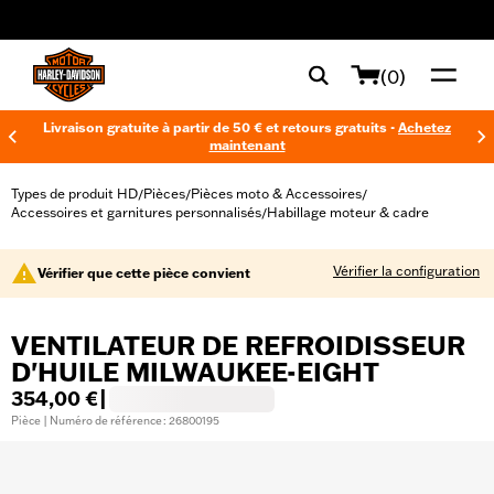
web accessibility
(0)
Livraison gratuite à partir de 50 € et retours gratuits -
Achetez
maintenant
Types de produit HD
Pièces
Pièces moto & Accessoires
/
/
/
Accessoires et garnitures personnalisés
Habillage moteur & cadre
/
Vérifier la configuration
Vérifier que cette pièce convient
VENTILATEUR DE REFROIDISSEUR
D'HUILE MILWAUKEE-EIGHT
354,00 €
|
Pièce | Numéro de référence : 26800195