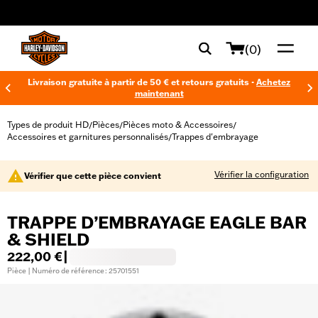
web accessibility
(0)
Livraison gratuite à partir de 50 € et retours gratuits -
Achetez
maintenant
Types de produit HD
Pièces
Pièces moto & Accessoires
/
/
/
Accessoires et garnitures personnalisés
Trappes d'embrayage
/
Vérifier la configuration
Vérifier que cette pièce convient
TRAPPE D’EMBRAYAGE EAGLE BAR
& SHIELD
222,00 €
|
Pièce | Numéro de référence : 25701551