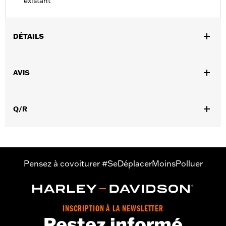
existant
DÉTAILS
Convient aux modèles Dyna® de 2008 à 2017.
Instructions d’installation
AVIS
Position sur la moto:
Arrière
Vendu à l'unité:
Chaque
Dans la boîte:
Support de montage uniquement
Q/R
Pensez à covoiturer #SeDéplacerMoinsPolluer
INSCRIPTION À LA NEWSLETTER
Restez informé