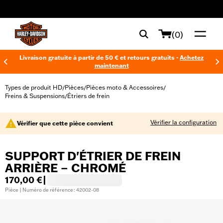
web accessibility
(0)
Livraison gratuite à partir de 50 € et retours gratuits -
Achetez
maintenant
Types de produit HD
Pièces
Pièces moto & Accessoires
/
/
/
Freins & Suspensions
Étriers de frein
/
Vérifier la configuration
Vérifier que cette pièce convient
SUPPORT D'ÉTRIER DE FREIN
ARRIÈRE – CHROMÉ
170,00 €
|
Pièce | Numéro de référence : 42002-08