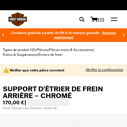
web accessibility
(0)
Livraison gratuite à partir de 50 € et retours gratuits -
Achetez
maintenant
Types de produit HD
Pièces
Pièces moto & Accessoires
/
/
/
Freins & Suspensions
Étriers de frein
/
Vérifier la configuration
Vérifier que cette pièce convient
SUPPORT D'ÉTRIER DE FREIN
ARRIÈRE – CHROMÉ
170,00 €
|
Pièce | Numéro de référence : 42002-08