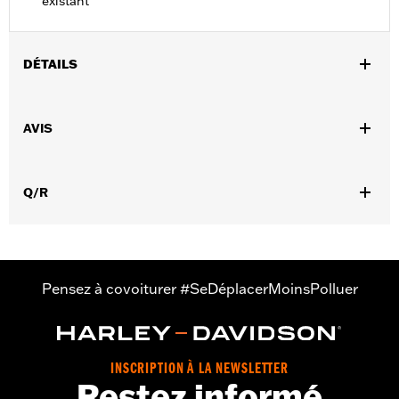
existant
DÉTAILS
Convient aux modèles Dyna® de 2008 à 2017.
Instructions d’installation
AVIS
Position sur la moto:
Arrière
Vendu à l'unité:
Chaque
Dans la boîte:
Support de montage uniquement
Q/R
Pensez à covoiturer #SeDéplacerMoinsPolluer
INSCRIPTION À LA NEWSLETTER
Restez informé