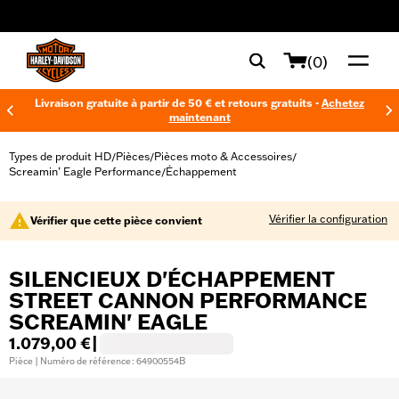
web accessibility
(0)
Livraison gratuite à partir de 50 € et retours gratuits -
Achetez
maintenant
Types de produit HD
Pièces
Pièces moto & Accessoires
/
/
/
Screamin’ Eagle Performance
Échappement
/
Vérifier la configuration
Vérifier que cette pièce convient
SILENCIEUX D'ÉCHAPPEMENT
STREET CANNON PERFORMANCE
SCREAMIN' EAGLE
1.079,00 €
|
Pièce | Numéro de référence : 64900554B