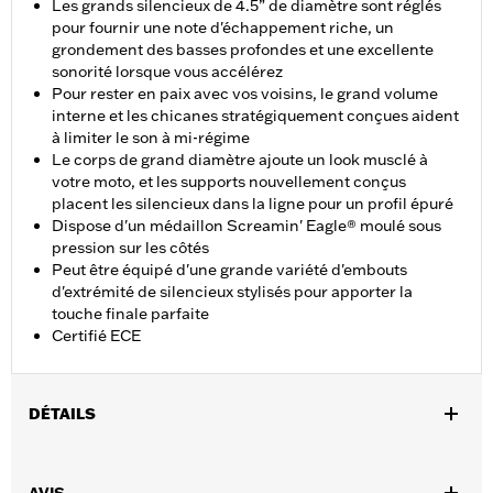
Les grands silencieux de 4.5” de diamètre sont réglés
pour fournir une note d'échappement riche, un
grondement des basses profondes et une excellente
sonorité lorsque vous accélérez
Pour rester en paix avec vos voisins, le grand volume
interne et les chicanes stratégiquement conçues aident
à limiter le son à mi-régime
Le corps de grand diamètre ajoute un look musclé à
votre moto, et les supports nouvellement conçus
placent les silencieux dans la ligne pour un profil épuré
Dispose d'un médaillon Screamin' Eagle® moulé sous
pression sur les côtés
Peut être équipé d'une grande variété d'embouts
d'extrémité de silencieux stylisés pour apporter la
touche finale parfaite
Certifié ECE
DÉTAILS
Pour modèles Touring de '17 à '20. Ne convient pas aux modèles
Trike. Conçu pour les marchés internationaux qui exigent des