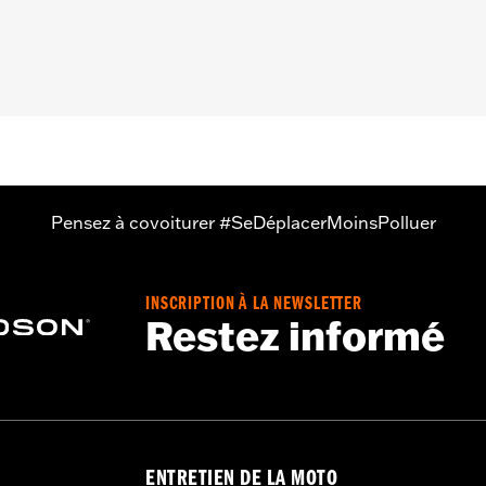
0015.
encieux 65900012 et 65900015, 2 embouts
le:
Stage I
Pensez à covoiturer #SeDéplacerMoinsPolluer
INSCRIPTION À LA NEWSLETTER
Restez informé
ENTRETIEN DE LA MOTO