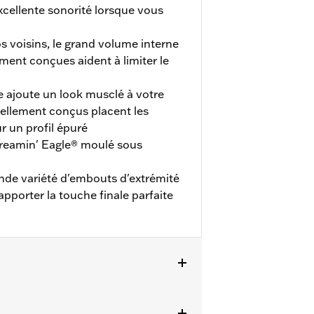
cellente sonorité lorsque vous
s voisins, le grand volume interne
ment conçues aident à limiter le
 ajoute un look musclé à votre
vellement conçus placent les
ur un profil épuré
reamin' Eagle® moulé sous
nde variété d'embouts d'extrémité
apporter la touche finale parfaite
ternationaux qui exigent des
écessite l'achat séparé de brides