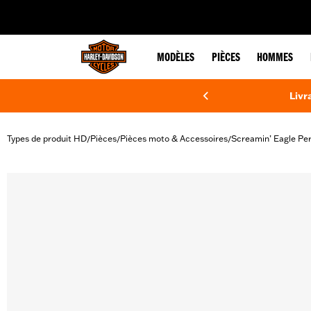
web accessibility
MODÈLES
PIÈCES
HOMMES
Livr
Types de produit HD
Pièces
Pièces moto & Accessoires
Screamin’ Eagle Pe
/
/
/