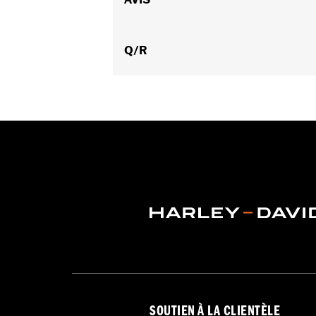
pour silencieux réf. 65900012 et 6590
Instructions d’installation
Diamètre:
Q/R
4.5
Vendu séparément:
Supports de sil
Vendu à l'unité:
Paire
Mise à niveau Stage Screamin' Eag
Matière:
Acier
Dans la boîte:
Paire de silencieux
CERTIFICATION:
Conformes ECE
SOUTIEN À LA CLIENTÈLE