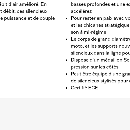
it d'air amélioré. En
basses profondes et une ex
t débit, ces silencieux
accélérez
de puissance et de couple
Pour rester en paix avec vo
et les chicanes stratégique
son à mi-régime
Le corps de grand diamètre
moto, et les supports nou
silencieux dans la ligne po
Dispose d'un médaillon Sc
pression sur les côtés
Peut être équipé d'une gra
de silencieux stylisés pour 
Certifié ECE
 convient pas aux modèles Trike. Conçu pour les marchés in
s embouts de silencieux deux pièces assortis. Le montage n