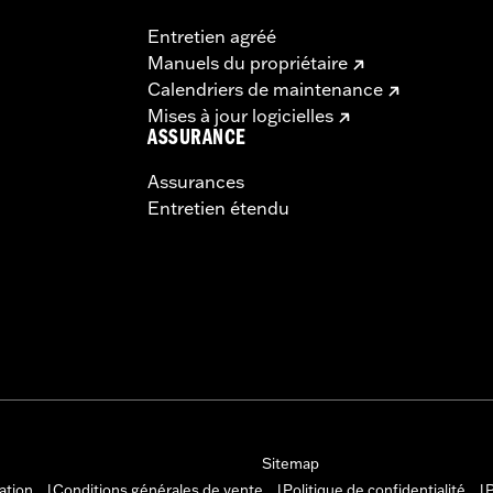
Entretien agréé
Manuels du propriétaire
Calendriers de maintenance
Mises à jour logicielles
ASSURANCE
Assurances
Entretien étendu
Sitemap
sation
Conditions générales de vente
Politique de confidentialité
P
|
|
|