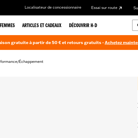
Localisateur de concessionnaire
Essai sur route
Su
FEMMES
ARTICLES ET CADEAUX
DÉCOUVRIR H-D
aison gratuite à partir de 50 € et retours gratuits -
Achetez maint
rformance
Échappement
/