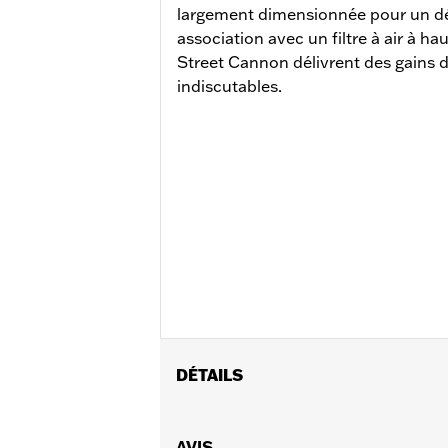
largement dimensionnée pour un déb
association avec un filtre à air à hau
Street Cannon délivrent des gains 
indiscutables.
DÉTAILS
Pour modèles Touring de '17 à '20. Ne
silencieux certifiés ECE. Comprend de
AVIS