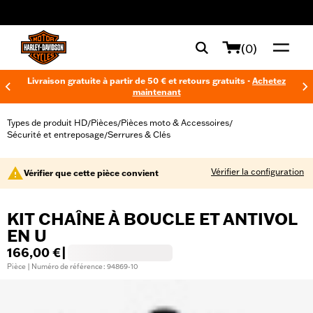
web accessibility
(0)
Livraison gratuite à partir de 50 € et retours gratuits -
Achetez
maintenant
Types de produit HD
Pièces
Pièces moto & Accessoires
/
/
/
Sécurité et entreposage
Serrures & Clés
/
Vérifier la configuration
Vérifier que cette pièce convient
KIT CHAÎNE À BOUCLE ET ANTIVOL
EN U
166,00 €
|
Pièce | Numéro de référence : 94869-10