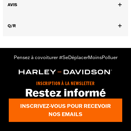
Instructions d’installation
AVIS
Vendu à l'unité:
Chaque
Dans la boîte:
Chaîne avec manchon en nylon et serrure avec 1
clé lumineuse et 2 clés à lame
Q/R
AVERTISSEMENT:
Retirez le verrou avant d'utiliser la moto.
Oublier de retirer le verrou risque de
provoquer des blessures graves, voire
mortelles.
NOTES:
Le service d'enregistrement et de remplacement "KEY
Pensez à covoiturer #SeDéplacerMoinsPolluer
SAFE" est fourni par le fabricant de la serrure. Les
informations sont contenus dans l'emballage du produit.
INSCRIPTION À LA NEWSLETTER
Restez informé
INSCRIVEZ-VOUS POUR RECEVOIR
NOS EMAILS