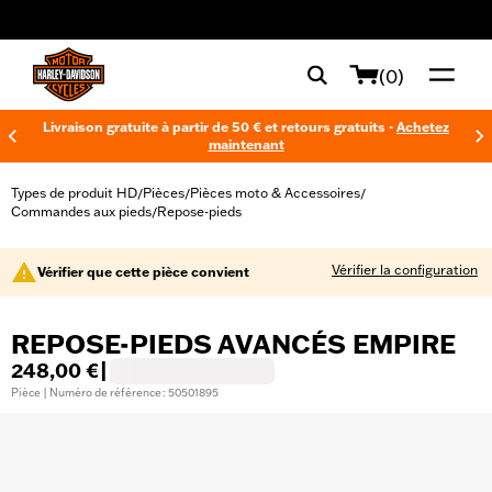
web accessibility
(0)
Livraison gratuite à partir de 50 € et retours gratuits -
Achetez
maintenant
Types de produit HD
Pièces
Pièces moto & Accessoires
/
/
/
Commandes aux pieds
Repose-pieds
/
Vérifier la configuration
Vérifier que cette pièce convient
REPOSE-PIEDS AVANCÉS EMPIRE
248,00 €
|
Pièce | Numéro de référence : 50501895