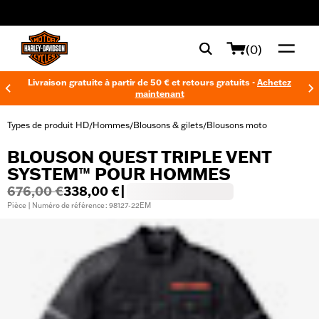
web accessibility
(0)
Livraison gratuite à partir de 50 € et retours gratuits -
Achetez
maintenant
Types de produit HD
Hommes
Blousons & gilets
Blousons moto
/
/
/
BLOUSON QUEST TRIPLE VENT
SYSTEM™ POUR HOMMES
676,00 €
338,00 €
|
Pièce | Numéro de référence : 98127-22EM