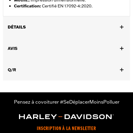
Motifs.
:
Impression dimensionnelle.
Certification
:
Certifié EN 17092-4:2020.
DÉTAILS
Sexe:
Hommes
,
,
AVIS
Caractéristiques fonctionnelles:
Ventilé
Imperméable à l’eau
,
,
,
Coutures scellées
Volets tempÃªte
Dos extensible - Basique
,
,
Poignets ajustables
Tour de taille ajustable
Fermeture éclair à
,
,
Q/R
double sens sur le devant
Poches zippées
Fermeture éclair
,
,
intérieure
Réfléchissant
Protection inclue
GARANTIE:
Garantie limitée de 2 ans - Rendez-vous sur
www.h-
d.com/warranty
pour plus de détails
Jacket Style:
Triple Vent
Pensez à covoiturer #SeDéplacerMoinsPolluer
Origine:
Importé
INSCRIPTION À LA NEWSLETTER