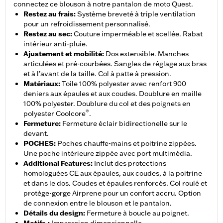
connectez ce blouson à notre pantalon de moto Quest.
Restez au frais
:
Système breveté à triple ventilation
pour un refroidissement personnalisé.
Restez au sec
:
Couture imperméable et scellée. Rabat
intérieur anti-pluie.
Ajustement et mobilité
:
Dos extensible. Manches
articulées et pré-courbées. Sangles de réglage aux bras
et à l’avant de la taille. Col à patte à pression.
Matériaux
:
Toile 100% polyester avec renfort 900
deniers aux épaules et aux coudes. Doublure en maille
100% polyester. Doublure du col et des poignets en
®
polyester Coolcore
.
Fermeture
:
Fermeture éclair bidirectionelle sur le
devant.
POCHES
:
Poches chauffe-mains et poitrine zippées.
Une poche intérieure zippée avec port multimédia.
Additional Features
:
Inclut des protections
homologuées CE aux épaules, aux coudes, à la poitrine
et dans le dos. Coudes et épaules renforcés. Col roulé et
protège-gorge Airprene pour un confort accru. Option
de connexion entre le blouson et le pantalon.
Détails du design
:
Fermeture à boucle au poignet.