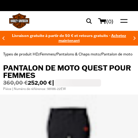
web accessibility
(0)
Livraison gratuite à partir de 50 € et retours gratuits -
Achetez
maintenant
Types de produit HD
Femmes
Pantalons & Chaps moto
Pantalon de moto
/
/
/
PANTALON DE MOTO QUEST POUR
FEMMES
360,00 €
252,00 €
|
Pièce | Numéro de référence : 98186-22EW