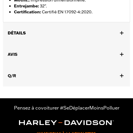
Motifs.
:
Impression dimensionnelle.
Entrejambe
:
32".
Certification
:
Certifié EN 17092-4:2020.
DÉTAILS
Sexe:
Femmes
,
,
AVIS
Caractéristiques fonctionnelles:
Ventilé
Imperméable à l’eau
,
,
,
Coutures scellées
Tour de taille ajustable
Genou renforcé
,
,
,
Assise renforcée
Poches zippées
Panneaux thermorésistants
,
,
Q/R
Pattes ajustables
Réfléchissant
Protection inclue
GARANTIE:
Garantie limitée de 2 ans - Rendez-vous sur
www.h-
d.com/warranty
pour plus de détails
Origine:
Importé
Pensez à covoiturer #SeDéplacerMoinsPolluer