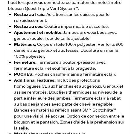
haut lorsque vous connectez ce pantalon de moto à notre
blouson Quest Triple Vent System™.
Restez au frais
:
Aérations sur les cuisses pour le
refroidissement.
Restez au sec
:
Couture imperméable et scellée.
Ajustement et mobilité
:
Jambes pré-courbées avec
genou articulé. Tour de taille ajustable.
Matériaux
:
Corps en toile 100% polyester. Renforts 900
deniers aux genoux et aux fesses. Doublure en maille
100% polyester.
Fermeture
:
Fermeture à bouton-pression avec
fermeture éclair et soufflet à la braguette.
POCHES
:
Poches chauffe-mains à fermeture éclair.
Additional Features
:
Inclut des protections
homologuées CE aux hanches et aux genoux. Genoux et
assise renforcés. Boucliers thermiques au niveau de la
partie inférieure des jambes. Fermeture éclair à rabat
au bas des jambes avec patte de cheville réglable.
Bandes en matériau réfléchissant 3M™ Scotchlite™
pour une visibilité accrue. Option de connexion entre le
blouson et le pantalon. Zones d'aide à la préhension sur
la selle.