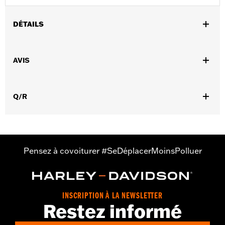
DÉTAILS
Convient aux modèles Trike de 2009 à 2025 (sauf FLRT et FLTRT
à partir de 2023).
AVIS
Instructions d’installation
Q/R
Pensez à covoiturer #SeDéplacerMoinsPolluer
INSCRIPTION À LA NEWSLETTER
Restez informé