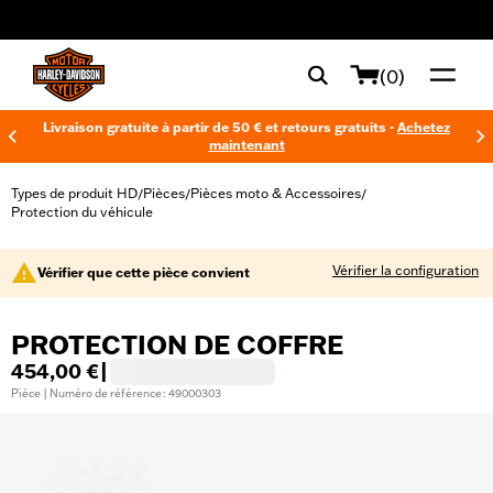
web accessibility
(0)
Livraison gratuite à partir de 50 € et retours gratuits -
Achetez
maintenant
Types de produit HD
Pièces
Pièces moto & Accessoires
/
/
/
Protection du véhicule
Vérifier la configuration
Vérifier que cette pièce convient
PROTECTION DE COFFRE
454,00 €
|
Pièce | Numéro de référence : 49000303