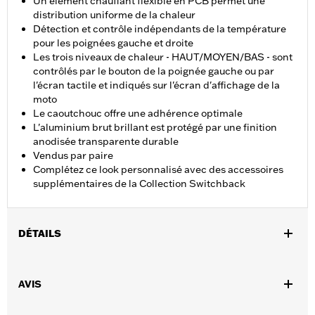
Un élément chauffant flexible en PCB permet une
distribution uniforme de la chaleur
Détection et contrôle indépendants de la température
pour les poignées gauche et droite
Les trois niveaux de chaleur - HAUT/MOYEN/BAS - sont
contrôlés par le bouton de la poignée gauche ou par
l'écran tactile et indiqués sur l'écran d'affichage de la
moto
Le caoutchouc offre une adhérence optimale
L'aluminium brut brillant est protégé par une finition
anodisée transparente durable
Vendus par paire
Complétez ce look personnalisé avec des accessoires
supplémentaires de la Collection Switchback
DÉTAILS
Convient aux modèles FLHXSE, FLTRXSE à partir de 2023,
FLHX, FLTRX, FLTRXSTSE à partir de 2024, FLHXU à partir de
AVIS
2025, Softail à partir de 2025 (sauf FXBB et FXBR) et FLHXL,
FLHXLSE, FLHXSTSE et FLTRXL à partir de 2026. L'installation