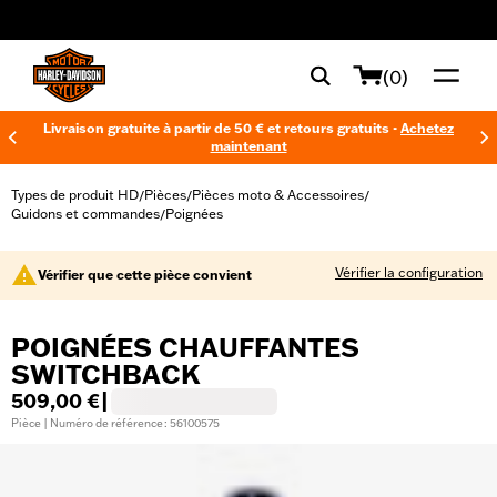
web accessibility
(0)
Livraison gratuite à partir de 50 € et retours gratuits -
Achetez
maintenant
Types de produit HD
Pièces
Pièces moto & Accessoires
/
/
/
Guidons et commandes
Poignées
/
Vérifier la configuration
Vérifier que cette pièce convient
POIGNÉES CHAUFFANTES
SWITCHBACK
509,00 €
|
Pièce | Numéro de référence : 56100575