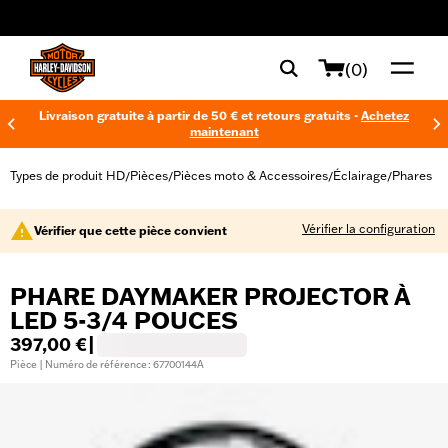
web accessibility
(0)
Livraison gratuite à partir de 50 € et retours gratuits -
Achetez
maintenant
Types de produit HD
Pièces
Pièces moto & Accessoires
Éclairage
Phares
/
/
/
/
Vérifier la configuration
Vérifier que cette pièce convient
PHARE DAYMAKER PROJECTOR À
LED 5-3/4 POUCES
397,00 €
|
Pièce | Numéro de référence : 67700144A