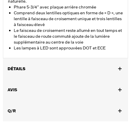
naturelle.
Phare 5-3/4" avec plaque arrière chromée
Comprend deux lentilles optiques en forme de « D », une
lentille à faisceau de croisement unique et trois lentilles
à faisceau élevé
Le faisceau de croisement reste allumé en tout temps et
le faisceau de route commuté ajoute de la lumière
supplémentaire au centre de la voie
Les lampes à LED sont approuvées DOT et ECE
DÉTAILS
Convient aux modèles VRSCD et VRSCDX de 2006 à 2011, XG à
partir de 2015, XL à partir de 2004, XR de 2009 à 2013, Dyna® de
AVIS
1991 à 2017 (sauf FXDWG de 1991 à 2005 et FLD), FLSTS et
FXSTS de 1984 à 1999, FLSTSB de 2008 à 2011, FLSTSC de
2005 à 2006, FLSTSE de de 2010 à 2012, FXCW, FXCWC, FXS,
Q/R
FXSB, FXSBSE, FXST, FXSTB, FXSTC et FXSTD de 2010 à 2017.
Certains modèles nécessitent un amortisseur de vibrations
P/N 67700059 ou un kit de cuvelage réf. 67700093B.
Instructions d’installation