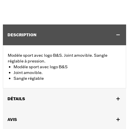
DESCRIPTION
Modèle sport avec logo B&S. Joint amovible. Sangle
réglable à pression.
Modèle sport avec logo B&S
Joint amovible.
Sangle réglable
DÉTAILS
Sexe:
Unisexe
AVIS
GARANTIE:
Garantie limitée de 2 ans – Rendez-vous sur
www.h-
d.com/warranty
pour plus de détails