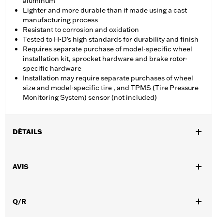
aluminum
Lighter and more durable than if made using a cast
manufacturing process
Resistant to corrosion and oxidation
Tested to H-D's high standards for durability and finish
Requires separate purchase of model-specific wheel
installation kit, sprocket hardware and brake rotor-
specific hardware
Installation may require separate purchases of wheel
size and model-specific tire , and TPMS (Tire Pressure
Monitoring System) sensor (not included)
DÉTAILS
Convient aux modèles FLHXSE, FLTRXSE à partir de 2023,
FLHX, FLTRX, FLXTRXSTSE à partir de 2024, FLHXU à partir de
AVIS
2025 et FLHXL, FLHXLSE et FLTRXL à partir de 2026.
Instructions d’installation
Taille de jante:
18
Q/R
NOTES:
Requires separate purchase of model-specific Wheel
Installation Kit, Sprocket hardware and Brake Rotor-