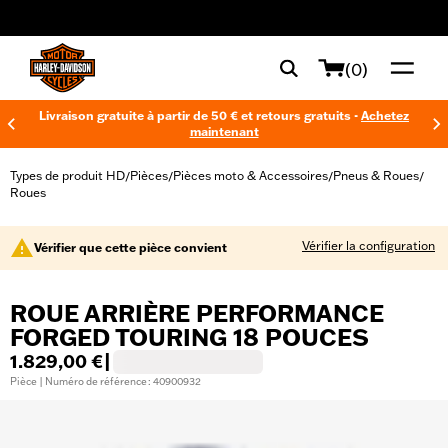
web accessibility
(0)
Livraison gratuite à partir de 50 € et retours gratuits -
Achetez
maintenant
Types de produit HD
Pièces
Pièces moto & Accessoires
Pneus & Roues
/
/
/
/
Roues
Vérifier la configuration
Vérifier que cette pièce convient
ROUE ARRIÈRE PERFORMANCE
FORGED TOURING 18 POUCES
1.829,00 €
|
Pièce | Numéro de référence : 40900932