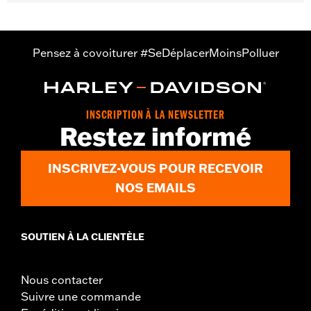
specific hardware. See I-sheet for details. Installation
may require separate purchase of wheel size and
model-specific tire.
Pensez à covoiturer #SeDéplacerMoinsPolluer
INSCRIPTION À LA NEWSLETTER
Restez informé
INSCRIVEZ-VOUS POUR RECEVOIR
NOS EMAILS
SOUTIEN À LA CLIENTÈLE
Nous contacter
Suivre une commande