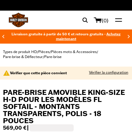
web accessibility
(0)
Livraison gratuite à partir de 50 € et retours gratuits -
Achetez
maintenant
Types de produit HD
Pièces
Pièces moto & Accessoires
/
/
/
Pare-brise & Déflecteur
Pare-brise
/
Vérifier la configuration
Vérifier que cette pièce convient
PARE-BRISE AMOVIBLE KING-SIZE
H-D POUR LES MODÈLES FL
SOFTAIL - MONTANTS
TRANSPARENTS, POLIS - 18
POUCES
569,00 €
|