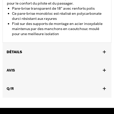
pour le confort du pilote et du passager.
Pare-brise transparent de 18" avec renforts polis
Ce pare-brise monobloc est réalisé en polycarbonate
durci résistant aux rayures
Fixé sur des supports de montage en acier inoxydable
maintenus par des manchons en caoutchouc moulé
pour une meilleure isolation
DÉTAILS
Convient aux modèles FLS, FLSS, FLST, FLSTC, FLSTF,
FLSTFB et FLSTFBS de 2000 à 2017 avec éclairage auxiliaire.
AVIS
Les modèles FLS, FLSS, FLST, FLSTF, FLSTFB et FLSTFBS de
2000 à 2017 nécessitent l'achat séparé du matériel de montage
P/N 91800025. Incompatible avec le kit d'éclairage auxiliaire
Q/R
Custom P/N 68000051.
Vendu à l'unité:
Chaque
Matière:
Polycarbonate à revêtement dur
Largeur:
23.1 Inches
Dans la boîte:
Pare-brise complet avec tout le matériel de