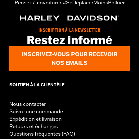
Pensez à covoiturer #SeDéplacerMoinsPolluer
montage
Unité de mesure de largeur du matériau:
Pouces
Hauteur du pare-brise au-dessus du phare:
18.0
Unité de mesure de hauteur du pare-brise au-dessus du phare:
INSCRIPTION À LA NEWSLETTER
Restez informé
Pouces
Hauteur totale du pare-brise:
23.4
Unité de mesure de hauteur totale du pare-brise:
Pouces
INSCRIVEZ-VOUS POUR RECEVOIR
NOS EMAILS
SOUTIEN À LA CLIENTÈLE
Nous contacter
Suivre une commande
Expédition et livraison
Retours et échanges
Questions fréquentes (FAQ)