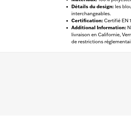
Détails du design
:
les blo
interchangeables.
Certification
:
Certifié EN
Additional Information
:
N
livraison en Californie, V
de restrictions réglementai
ntilé
,
Doublure amovible
,
Imperméable à l’eau
,
Coupe-vent
 ans - Rendez-vous sur
www.h-d.com/warranty
pour plus de d