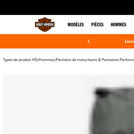
web accessibility
MODÈLES
PIÈCES
HOMMES
Livr
Types de produit HD
Hommes
Pantalon de moto
Jeans & Pantalons Perfor
/
/
/