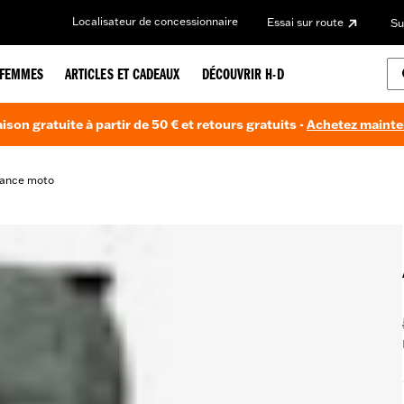
Localisateur de concessionnaire
Essai sur route
Su
FEMMES
ARTICLES ET CADEAUX
DÉCOUVRIR H-D
aison gratuite à partir de 50 € et retours gratuits -
Achetez maint
mance moto