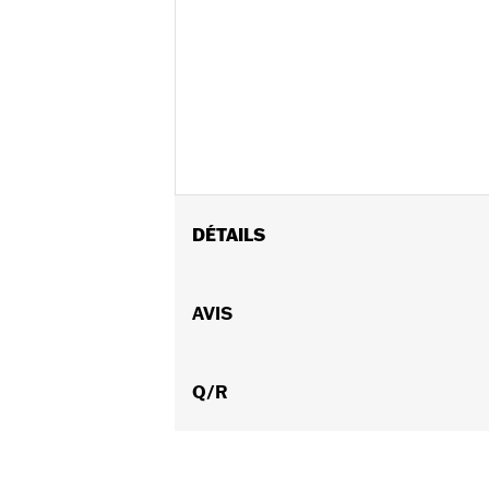
DÉTAILS
Sexe:
Hommes
Caractéristiques fonctionnelles:
AVIS
Ve
Imperméable à l’eau:
Oui
GARANTIE:
Garantie limitée de trois
Pant Style:
Q/R
Traditional
Shop To Be:
Cool
,
Dry
,
Warm
Material:
Polyester
Origine:
Importé.