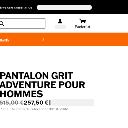
ivre une commande
Panier(0)
enant
Maillots 
PANTALON GRIT
ADVENTURE POUR
HOMMES
515,00 €
257,50 €
|
Pièce | Numéro de référence : 98181-21VM