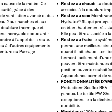
 à cause de la météo. Ce
Restez au chaud
:
La doub
écurité grâce à des
associée à la doublure imp
e ventilation avancé et des
Restez au sec
:
Membrane 
eau 2 aux hanches et aux
Hydratex® 3L qui protège de
e doublure thermique et
en étant hautement résistan
ne incroyable coque anti-
Elle peut être associée à l
ondre à l’appel de la route.
Restez au frais
:
le systèm
 ou à d’autres équipements
permet une meilleure circul
venture ou Passage
quand il fait chaud. Les fi
ferment facilement d’une 
peuvent être maintenues d
position ouverte souhaitée
Aquadefence permet de ven
FONCTIONNALITÉS D’AM
Protections Seeflex REV’I
genoux. Le textile PW Shel
exceptionnelle à la déchiru
durabilité.
Matériaux
:
100% polyester