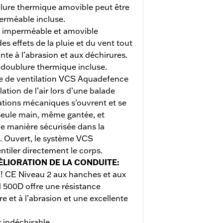
lure thermique amovible peut être
erméable incluse.
imperméable et amovible
s effets de la pluie et du vent tout
te à l’abrasion et aux déchirures.
a doublure thermique incluse.
e de ventilation VCS Aquadefence
ation de l’air lors d’une balade
xations mécaniques s’ouvrent et se
seule main, même gantée, et
e manière sécurisée dans la
. Ouvert, le système VCS
tiler directement le corps.
ÉLIORATION DE LA CONDUITE
:
T! CE Niveau 2 aux hanches et aux
l 500D offre une résistance
re et à l’abrasion et une excellente
 indéchirable.