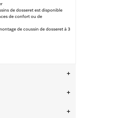
er
sins de dosseret est disponible
nces de confort ou de
ontage de coussin de dosseret à 3
èles FLI à partir de 2024.
n pouf passager ou d'une selle duo et