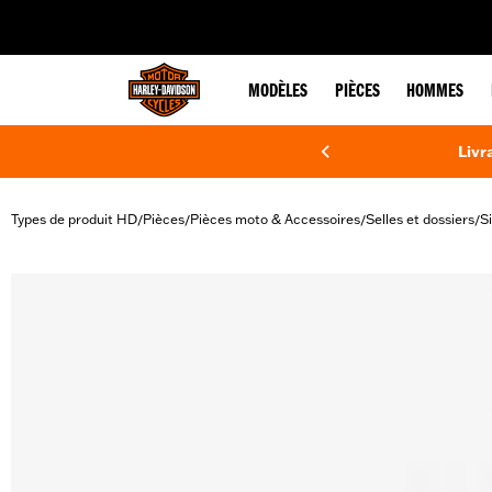
web accessibility
MODÈLES
PIÈCES
HOMMES
Livr
Types de produit HD
Pièces
Pièces moto & Accessoires
Selles et dossiers
S
/
/
/
/