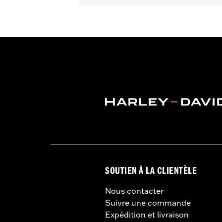
Hauteur:
14.5 Inches
Vendu à l'unité:
Chaque
Unité de mesure de hauteur du mat
Matière:
Acier
Dans la boîte:
Montant et support de 
SOUTIEN À LA CLIENTÈLE
Nous contacter
Suivre une commande
Expédition et livraison