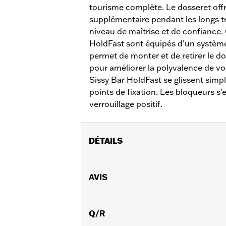
tourisme complète. Le dosseret offr
supplémentaire pendant les longs tr
niveau de maîtrise et de confianc
HoldFast sont équipés d'un système 
permet de monter et de retirer le 
pour améliorer la polyvalence de v
Sissy Bar HoldFast se glissent simp
points de fixation. Les bloqueurs s
verrouillage positif.
DÉTAILS
Convient aux modèles FLDE, FLHC, FL
L'installation nécessite l'achat sépar
AVIS
de repose-pieds passager.
Instructions d’installation
Forme:
Q/R
Barre ronde
Vendu séparément:
Matériel d’ancra