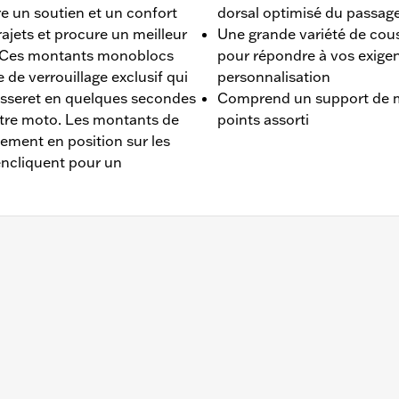
e un soutien et un confort
dorsal optimisé du passag
ajets et procure un meilleur
Une grande variété de cous
e. Ces montants monoblocs
pour répondre à vos exige
de verrouillage exclusif qui
personnalisation
dosseret en quelques secondes
Comprend un support de m
otre moto. Les montants de
points assorti
lement en position sur les
'encliquent pour un
HCS, FLSL, FXBB, FXBBS, FXST à partir de 2018 et aux mod
é d'un kit de matériel de montage spécifique au modèle, d'u
ge et coussin de dosseret