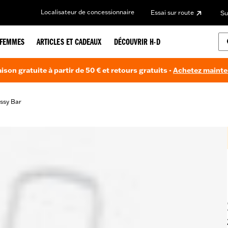
Localisateur de concessionnaire
Essai sur route
Su
FEMMES
ARTICLES ET CADEAUX
DÉCOUVRIR H-D
aison gratuite à partir de 50 € et retours gratuits -
Achetez maint
issy Bar