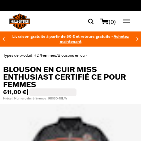
web accessibility
(0)
Livraison gratuite à partir de 50 € et retours gratuits -
Achetez
maintenant
Types de produit HD
Femmes
Blousons en cuir
/
/
BLOUSON EN CUIR MISS
ENTHUSIAST CERTIFIÉ CE POUR
FEMMES
611,00 €
|
Pièce | Numéro de référence : 98030-18EW