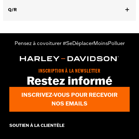
,
pression à la taille
Fermeture éclair à double sens sur le devant
Q/R
GARANTIE:
Garantie limitée de 5 ans - Rendez-vous sur
www.h-
d.com/warranty
pour plus de détails
Origine:
Importé
Pensez à covoiturer #SeDéplacerMoinsPolluer
INSCRIPTION À LA NEWSLETTER
Restez informé
INSCRIVEZ-VOUS POUR RECEVOIR
NOS EMAILS
SOUTIEN À LA CLIENTÈLE