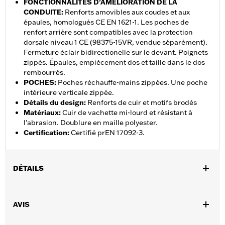
FONCTIONNALITÉS D’AMÉLIORATION DE LA
CONDUITE
:
Renforts amovibles aux coudes et aux
épaules, homologués CE EN 1621-1. Les poches de
renfort arrière sont compatibles avec la protection
dorsale niveau 1 CE (98375-15VR, vendue séparément).
Fermeture éclair bidirectionelle sur le devant. Poignets
zippés. Épaules, empiècement dos et taille dans le dos
rembourrés.
POCHES
:
Poches réchauffe-mains zippées. Une poche
intérieure verticale zippée.
Détails du design
:
Renforts de cuir et motifs brodés
Matériaux
:
Cuir de vachette mi-lourd et résistant à
l'abrasion. Doublure en maille polyester.
Certification
:
Certifié prEN 17092-3.
DÉTAILS
Sexe:
Femmes
,
AVIS
Caractéristiques fonctionnelles:
Résistance à l’abrasion
,
,
,
Poches de protection
Rembourré
Poches
Pattes à bouton-