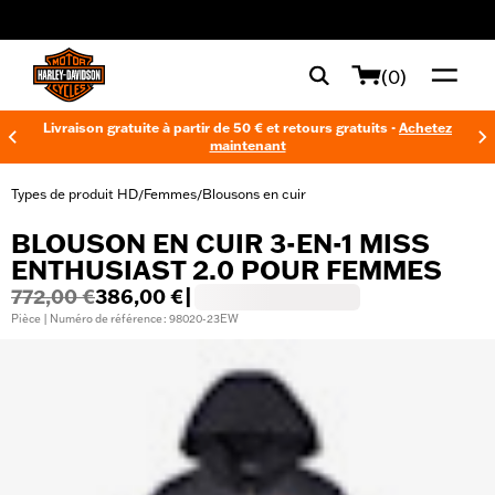
web accessibility
(0)
Livraison gratuite à partir de 50 € et retours gratuits -
Achetez
maintenant
Types de produit HD
Femmes
Blousons en cuir
/
/
BLOUSON EN CUIR 3-EN-1 MISS
ENTHUSIAST 2.0 POUR FEMMES
772,00 €
386,00 €
|
Pièce | Numéro de référence : 98020-23EW