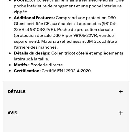
POCHES
:
Poches chauffe-mains à fermeture éclair. Une
poche intérieure de rangement et une poche intérieure
zippée.
Additional Features
:
Comprend une protection D30
Ghost certifiée CE aux épaules et aux coudes (98104-
22VR et 98103-22VR). Poche de protection dorsale
(protection dorsale D30 Viper 98105-22VR, vendue
séparément). Matériau réfléchissant 3M Scotchlite à
l'arrière des manches.
Détails du design
:
Col en tricot côtelé et empiècements
latéraux à la taille.
Motifs.
:
Broderie directe.
Certification
:
Certifié EN 17902-4:2020
DÉTAILS
Sexe:
Femmes
,
,
AVIS
Caractéristiques fonctionnelles:
Ventilé
Avec capuche
,
,
,
Fermeture zippée à l'avant
Poches
Dos extensible - Basique
,
,
Fermeture éclair à double sens sur le devant
Poches zippées