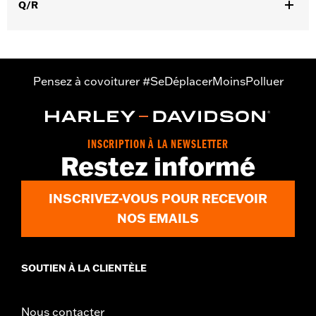
,
,
Q/R
Protection inclue
Poches de protection
Réfléchissant
GARANTIE:
Garantie limitée de 3 ans - Rendez-vous sur
www.h-
d.com/warranty
pour plus de détails
Origine:
Importé
Pensez à covoiturer #SeDéplacerMoinsPolluer
INSCRIPTION À LA NEWSLETTER
Restez informé
INSCRIVEZ-VOUS POUR RECEVOIR
NOS EMAILS
SOUTIEN À LA CLIENTÈLE
Nous contacter