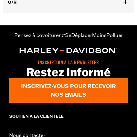
Q/R
GARANTIE:
Garantie limitée de 2 ans - Rendez-vous sur
www.h-
d.com/warranty
pour plus de détails
Origine:
Importé
Pensez à covoiturer #SeDéplacerMoinsPolluer
INSCRIPTION À LA NEWSLETTER
Restez informé
INSCRIVEZ-VOUS POUR RECEVOIR
NOS EMAILS
SOUTIEN À LA CLIENTÈLE
Nous contacter