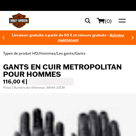
web accessibility
(0)
Livraison gratuite à partir de 50 € et retours gratuits -
Achetez
maintenant
Types de produit HD
Hommes
Les gants
Gants
/
/
/
GANTS EN CUIR METROPOLITAN
POUR HOMMES
116,00 €
|
Pièce | Numéro de référence : 98144-22EM