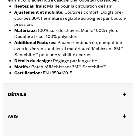
en-1 à col Mao et notre casque Metropolitan Classic Air.
Restez au frais
:
Maille pour la circulation de l'air.
Ajustement et mobilité
:
Coutures confort. Doigts pré-
courbés 30º. Fermeture réglable au poignet par bouton-
pression.
Matériaux
:
100% cuir de chèvre. Maille 100% nylon.
Doublure tricot 100% polyester.
Additional Features
:
Paume rembourrée, compatible
avec les écrans tactiles et matériau réfléchissant 3M™
Scotchlite™ pour une visibilité accrue.
Détails du design
:
Réglage par languette.
Motifs.
:
Patch réfléchissant 3M™ Scotchlite™.
Certification
:
EN 13594:2015
DÉTAILS
Sexe:
Hommes
AVIS
Caractéristiques fonctionnelles:
Compatible avec les écrans
,
,
,
tactiles.
Réfléchissant
Doigts pré-courbés
Coutures
confortables