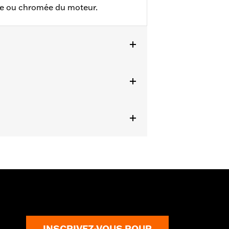
re ou chromée du moteur.
RXSTSE à partir de 2024.
INSCRIVEZ-VOUS POUR