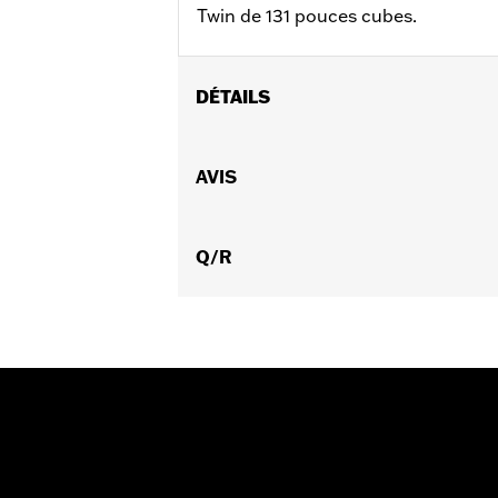
Twin de 131 pouces cubes.
DÉTAILS
Convient aux modèles FLHXSE et FLTR
Instructions d’installation
AVIS
GARANTIE:
,,,,,,,,,,,,,,,,,,,,,,,,,,,,,,,,,,,,,,,,,,,,,,,,,
Q/R