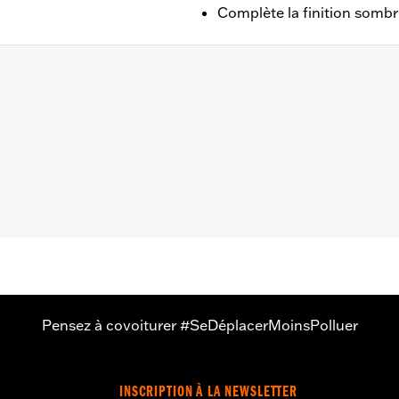
Complète la finition somb
XSE à partir de 2023 et aux modèles FLHX, FLTRX et FLT
,,,,,,,,,,,,,,,,,
Pensez à covoiturer #SeDéplacerMoinsPolluer
INSCRIPTION À LA NEWSLETTER