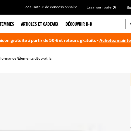
Localisateur de concessionnaire
Essai sur route
Su
FEMMES
ARTICLES ET CADEAUX
DÉCOUVRIR H-D
aison gratuite à partir de 50 € et retours gratuits -
Achetez maint
rformance
Éléments décoratifs
/