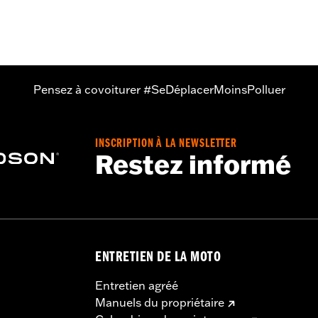
:
Pouces
Pensez à covoiturer #SeDéplacerMoinsPolluer
stallation supplémentaires
tériau:
Pouces
INSCRIPTION À LA NEWSLETTER
Restez informé
ts
Pouces
uces
ENTRETIEN DE LA MOTO
ns et rehausseurs peut nécessiter le changement des câble
n sur certains modèles. La hauteur du guidon est réglementé
Entretien agréé
assurer que votre moto est conforme à la réglementation en 
Manuels du propriétaire