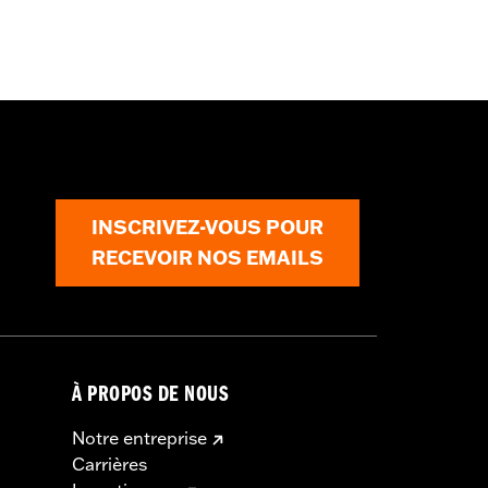
INSCRIVEZ-VOUS POUR
RECEVOIR NOS EMAILS
À PROPOS DE NOUS
s d’embrayage et/ou d'accélérateur
e dans de nombreux pays. Vérifiez la
Notre entreprise
vigueur.
Carrières