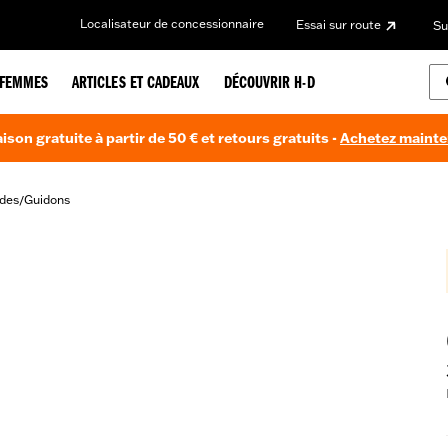
Localisateur de concessionnaire
Essai sur route
Su
FEMMES
ARTICLES ET CADEAUX
DÉCOUVRIR H-D
aison gratuite à partir de 50 € et retours gratuits -
Achetez maint
des
Guidons
/