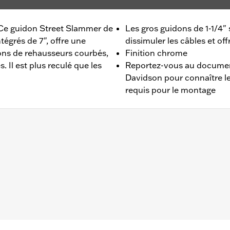
. Ce guidon Street Slammer de
Les gros guidons de 1-1/4"
tégrés de 7", offre une
dissimuler les câbles et of
ons de rehausseurs courbés,
Finition chrome
. Il est plus reculé que les
Reportez-vous au document
Davidson pour connaître 
requis pour le montage
2016, FXDB de 2006 à 2007, FXDF de 2008 à 2017, FXDL de
5 et FLHR et FLHRC de 2003 à 2013. Tous les modèles néce
convient pas aux modèles Road King® équipés d'un régulat
es, de kits d'embrayage hydraulique, de manomètres montés
ux modèles équipés d'un side-car.
ation Requirements