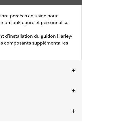
 sont percées en usine pour
frir un look épuré et personnalisé
 d'installation du guidon Harley-
les composants supplémentaires
 2001 à 2005, FXDWG de 1999 à 2017,
ssitent l'achat séparé de pièces
eur de vitesse, aux modèles 2008
 sur le guidon, de la radio Road