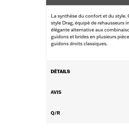
La synthèse du confort et du style
style Drag, équipé de rehausseurs in
élégante alternative aux combinais
guidons et brides en plusieurs pièces
guidons droits classiques.
DÉTAILS
Convient aux modèles FLD de 2012 à 
FXSTB, FXSTC et FXSTD de 2000 à 201
AVIS
supplémentaires pour le montage. Ne 
équipés d'ABS, de poignées chauffant
Tech™, de kit de nacelle Softail® ou a
Q/R
Instructions d’installation
Harley-Davidson Handlebar Install