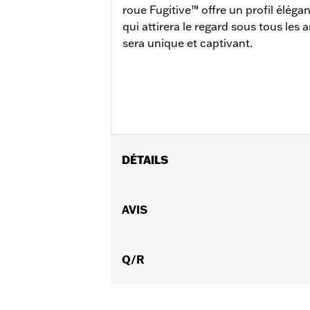
roue Fugitive™ offre un profil élégan
qui attirera le regard sous tous les 
sera unique et captivant.
DÉTAILS
Convient aux modèles Touring à partir
FLTRX à partir de 2024 et FLHXU à par
AVIS
Instructions d’installation
Position sur la moto:
Avant
Vendu séparément:
Q/R
Kit d'installatio
Vendu à l'unité:
Chaque
Matière:
Aluminium coulé
Dans la boîte:
Roue et instructions d’