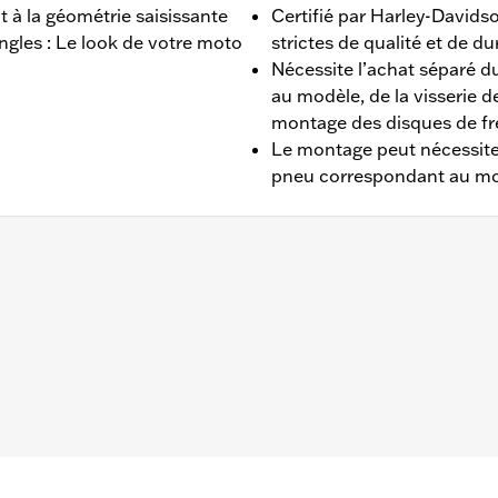
t à la géométrie saisissante
Certifié par Harley-David
angles : Le look de votre moto
strictes de qualité et de dur
Nécessite l’achat séparé d
au modèle, de la visserie de
montage des disques de fr
Le montage peut nécessiter
pneu correspondant au m
 de 2014 (sauf CVO s’ils ne sont pas équipés de roues H-D 
tir de 2025 nécessitent l'achat séparé de deux kits de disq
n de roue, matériel de pignon et de disque
installation