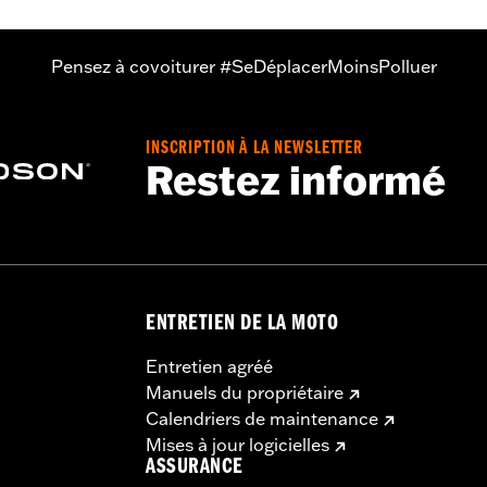
t de montage de roue spécifique au modèle, de la visserie de
Pensez à covoiturer #SeDéplacerMoinsPolluer
 notice pour de plus amples détails. Le montage peut nécessi
le.
INSCRIPTION À LA NEWSLETTER
Restez informé
ENTRETIEN DE LA MOTO
Entretien agréé
Manuels du propriétaire
Calendriers de maintenance
Mises à jour logicielles
ASSURANCE