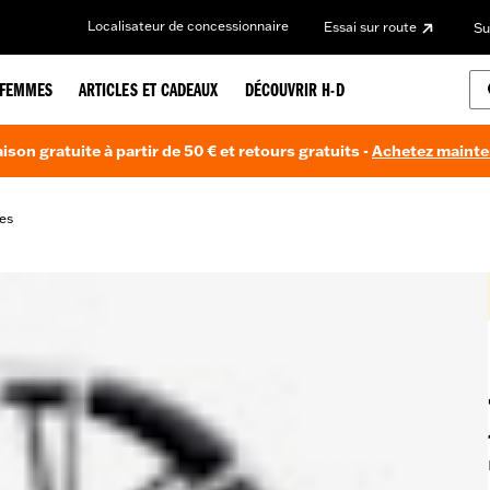
Localisateur de concessionnaire
Essai sur route
Su
FEMMES
ARTICLES ET CADEAUX
DÉCOUVRIR H-D
aison gratuite à partir de 50 € et retours gratuits -
Achetez maint
es