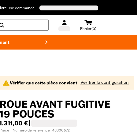
ivre une commande
Panier(0)
enant
Maillots 
Vérifier la configuration
Vérifier que cette pièce convient
ROUE AVANT FUGITIVE
19 POUCES
1.311,00 €
|
Pièce | Numéro de référence : 43300672