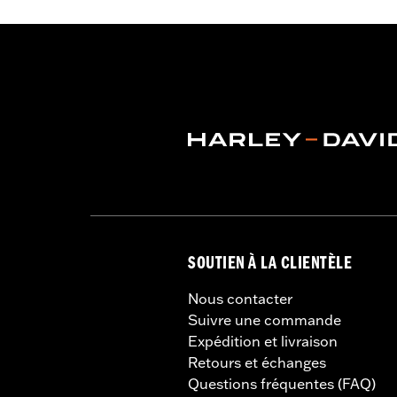
Taille de jante:
19 Inch
NOTES:
Nécessite l’achat séparé du ki
des disques de freins. Voir la
pneu correspondant au modè
SOUTIEN À LA CLIENTÈLE
Nous contacter
Suivre une commande
Expédition et livraison
Retours et échanges
Questions fréquentes (FAQ)