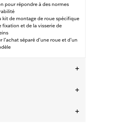
son pour répondre à des normes
abilité
u kit de montage de roue spécifique
 fixation et de la visserie de
eins
 l’achat séparé d’une roue et d’un
odèle
Prodigy d’origine). Les modèles FLHX,
ues de frein P/N 41500212.