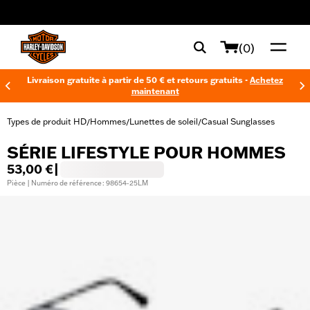
web accessibility
(0)
Livraison gratuite à partir de 50 € et retours gratuits -
Achetez
maintenant
Types de produit HD
Hommes
Lunettes de soleil
Casual Sunglasses
/
/
/
SÉRIE LIFESTYLE POUR HOMMES
53,00 €
|
Pièce | Numéro de référence : 98654-25LM