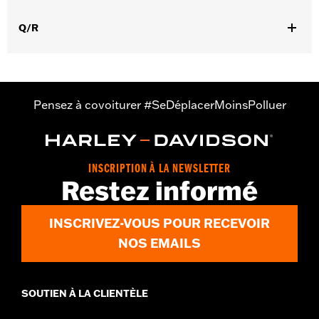
GARANTIE:
Garantie limitée de 2 ans – Rendez-vous sur
www.h-
Q/R
d.com/warranty
pour plus de détails
Origine:
Importé
Pensez à covoiturer #SeDéplacerMoinsPolluer
INSCRIPTION À LA NEWSLETTER
Restez informé
INSCRIVEZ-VOUS POUR RECEVOIR
NOS EMAILS
SOUTIEN À LA CLIENTÈLE