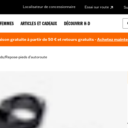
Localisateur de concessionnaire
Essai sur route
Su
FEMMES
ARTICLES ET CADEAUX
DÉCOUVRIR H-D
aison gratuite à partir de 50 € et retours gratuits -
Achetez maint
ds
Repose-pieds d’autoroute
/