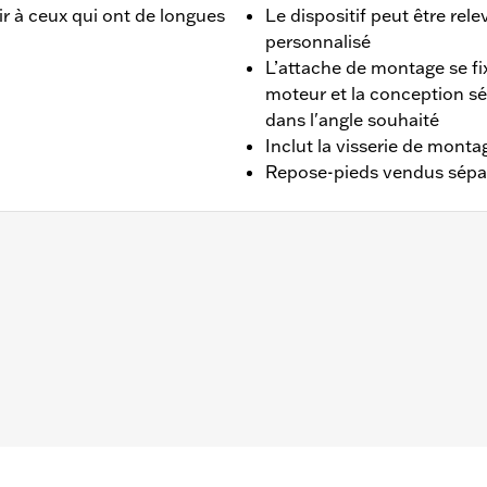
r à ceux qui ont de longues
Le dispositif peut être rel
personnalisé
L’attache de montage se fi
moteur et la conception séc
dans l'angle souhaité
Inclut la visserie de mont
Repose-pieds vendus sép
1.25 pouces. Ne convient pas aux modèles Touring de 2014
 2023). Convient aux modèles Touring à partir de 2024 (sa
t FLTRXRRSE à partir de 2025).
aux gauche et droit