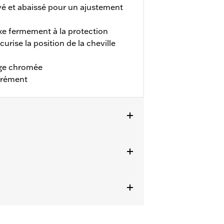
evé et abaissé pour un ajustement
xe fermement à la protection
urise la position de la cheville
age chromée
arément
 à 2023 avec protections de moteur
uf FLTRK, FLHTK et FLI à partir de