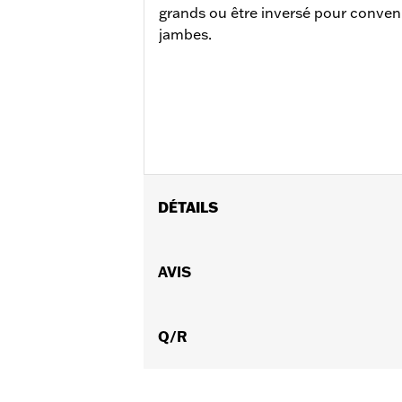
grands ou être inversé pour conveni
jambes.
DÉTAILS
Convient aux protections moteurs de 
tronquées (sauf FLTRXSE et FLHXSE de
AVIS
2024 et FLTRXSTSE à partir de 2024 e
Instructions d’installation
Ajustable:
Q/R
Oui
Vendu séparément:
Repose-pieds
Vendu à l'unité:
Chaque
Dans la boîte:
Supports et bras latér