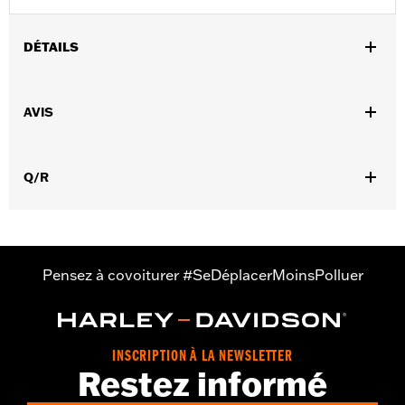
DÉTAILS
Convient aux modèles Trike de 2017 à 2018.
Instructions d’installation
AVIS
Vendu à l'unité:
Chaque
Dans la boîte:
Cache chromé, joint, matériel et autocollant
Q/R
Pensez à covoiturer #SeDéplacerMoinsPolluer
INSCRIPTION À LA NEWSLETTER
Restez informé