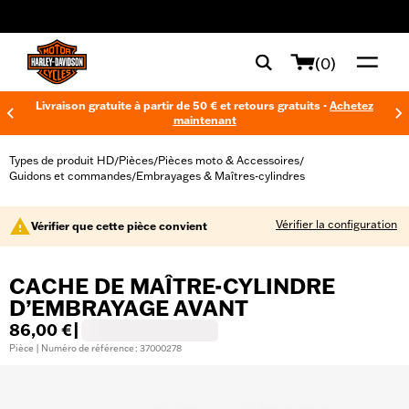
web accessibility
(0)
Livraison gratuite à partir de 50 € et retours gratuits -
Achetez
maintenant
Types de produit HD
Pièces
Pièces moto & Accessoires
/
/
/
Guidons et commandes
Embrayages & Maîtres-cylindres
/
Vérifier la configuration
Vérifier que cette pièce convient
CACHE DE MAÎTRE-CYLINDRE
D’EMBRAYAGE AVANT
86,00 €
|
Pièce | Numéro de référence : 37000278