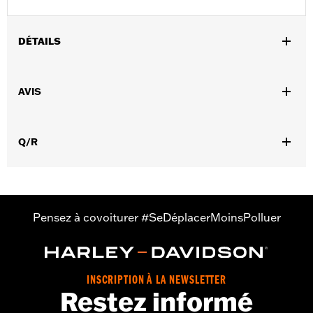
DÉTAILS
Sexe:
Hommes
AVIS
Caractéristiques fonctionnelles:
Conception renforcée
GARANTIE:
Garantie du fabricant international Wolverine -
Rendez-vous sur
www.h-d.com/warranty
pour plus de détails
Q/R
Origine:
Importé
Dimension Description:
HAUTEUR DE TIGE : 7.5” / HAUTEUR
DE TALON : 1.5"
Pensez à covoiturer #SeDéplacerMoinsPolluer
INSCRIPTION À LA NEWSLETTER
Restez informé