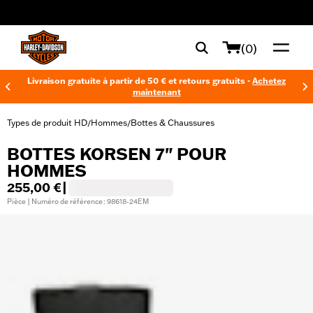
web accessibility
(0)
Livraison gratuite à partir de 50 € et retours gratuits -
Achetez
maintenant
Types de produit HD
Hommes
Bottes & Chaussures
/
/
BOTTES KORSEN 7" POUR
HOMMES
255,00 €
|
Pièce | Numéro de référence : 98618-24EM