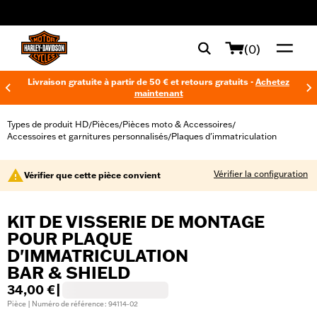
web accessibility
(0)
Livraison gratuite à partir de 50 € et retours gratuits -
Achetez
maintenant
Types de produit HD
Pièces
Pièces moto & Accessoires
/
/
/
Accessoires et garnitures personnalisés
Plaques d'immatriculation
/
Vérifier la configuration
Vérifier que cette pièce convient
KIT DE VISSERIE DE MONTAGE
POUR PLAQUE
D'IMMATRICULATION
BAR & SHIELD
34,00 €
|
Pièce | Numéro de référence : 94114-02