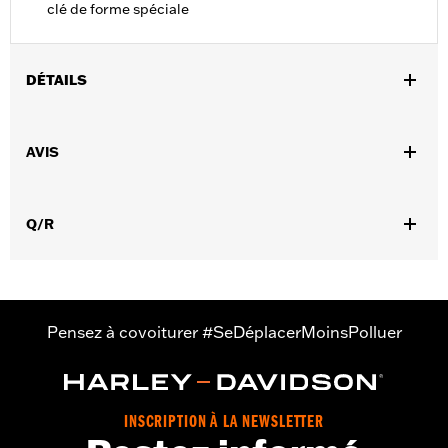
clé de forme spéciale
DÉTAILS
Universel (sauf FLHTCUTG).
Instructions d’installation
AVIS
Collection:
BarÂ &Â Shield
Vendu à l'unité:
Chaque
Dans la boîte:
Inclut 4 contre-écrous, rondelles, boulons et la clé
Q/R
spéciale
Pensez à covoiturer #SeDéplacerMoinsPolluer
INSCRIPTION À LA NEWSLETTER