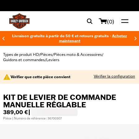
web accessibility
(0)
Livraison gratuite à partir de 50 € et retours gratuits -
Achetez
maintenant
Types de produit HD
Pièces
Pièces moto & Accessoires
/
/
/
Guidons et commandes
Leviers
/
Vérifier la configuration
Vérifier que cette pièce convient
KIT DE LEVIER DE COMMANDE
MANUELLE RÉGLABLE
389,00 €
|
Pièce | Numéro de référence : 36700307