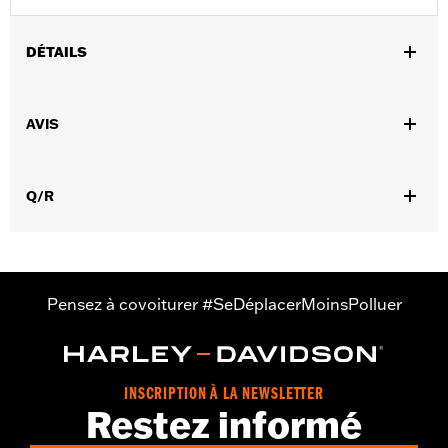
DÉTAILS
Convient aux modèles FXLRS et FXLRST à partir de 2025.
Instructions d’installation
AVIS
Q/R
Pensez à covoiturer #SeDéplacerMoinsPolluer
INSCRIPTION À LA NEWSLETTER
Restez informé