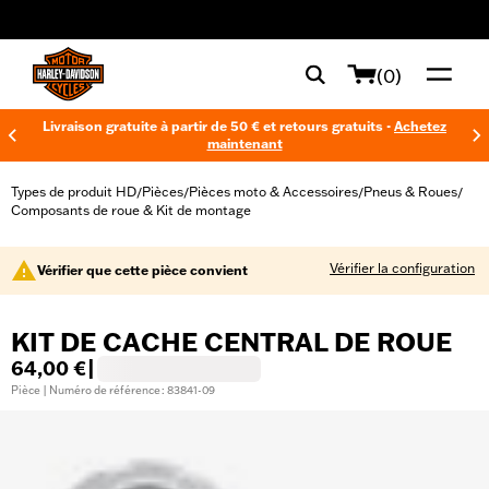
web accessibility
(0)
Livraison gratuite à partir de 50 € et retours gratuits -
Achetez
maintenant
Types de produit HD
Pièces
Pièces moto & Accessoires
Pneus & Roues
/
/
/
/
Composants de roue & Kit de montage
Vérifier la configuration
Vérifier que cette pièce convient
KIT DE CACHE CENTRAL DE ROUE
64,00 €
|
Pièce | Numéro de référence : 83841-09