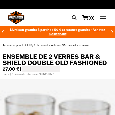
web accessibility
(0)
Livraison gratuite à partir de 50 € et retours gratuits -
Achetez
maintenant
Types de produit HD
Articles et cadeaux
Verres et verrerie
/
/
ENSEMBLE DE 2 VERRES BAR &
SHIELD DOUBLE OLD FASHIONED
27,00 €
|
Pièce | Numéro de référence : 99372-20VX