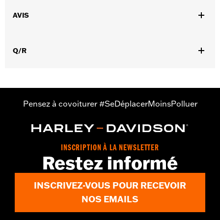
Sexe:
Unisexe
AVIS
Numéro de style du fournisseur:
HDX-98707
Q/R
Pensez à covoiturer #SeDéplacerMoinsPolluer
INSCRIPTION À LA NEWSLETTER
Restez informé
INSCRIVEZ-VOUS POUR RECEVOIR
NOS EMAILS