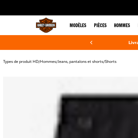
web accessibility
MODÈLES
PIÈCES
HOMMES
Livr
Types de produit HD
Hommes
Jeans, pantalons et shorts
Shorts
/
/
/