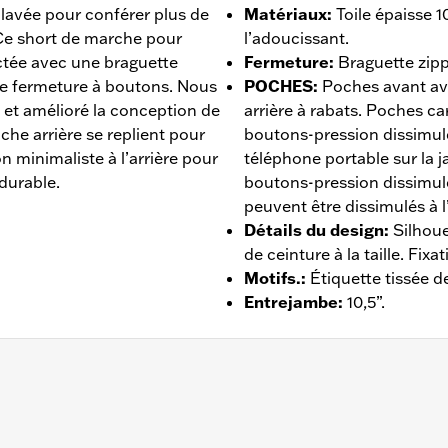
 lavée pour conférer plus de
Matériaux
:
Toile épaisse 
Ce short de marche pour
l’adoucissant.
tée avec une braguette
Fermeture
:
Braguette zip
une fermeture à boutons. Nous
POCHES
:
Poches avant a
 et amélioré la conception de
arrière à rabats. Poches c
che arrière se replient pour
boutons-pression dissimul
n minimaliste à l’arrière pour
téléphone portable sur la 
durable.
boutons-pression dissimulé
peuvent être dissimulés à l
Détails du design
:
Silhoue
de ceinture à la taille. Fixat
Motifs.
:
Étiquette tissée d
Entrejambe
:
10,5”.
ches