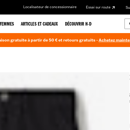
Localisateur de concessionnaire
Essai sur route
Su
FEMMES
ARTICLES ET CADEAUX
DÉCOUVRIR H-D
aison gratuite à partir de 50 € et retours gratuits -
Achetez maint