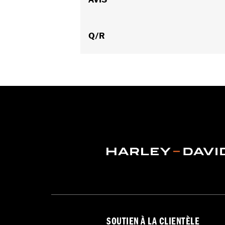
GARANTIE:
Garantie limitée de 2 ans
Origine:
Importé
Q/R
SOUTIEN À LA CLIENTÈLE