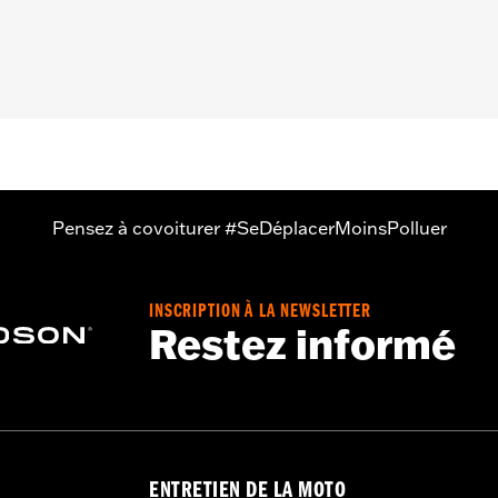
 – Rendez-vous sur
www.h-d.com/warranty
pour plus de déta
Pensez à covoiturer #SeDéplacerMoinsPolluer
INSCRIPTION À LA NEWSLETTER
Restez informé
ENTRETIEN DE LA MOTO