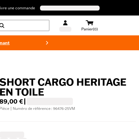
ivre une commande
Panier(0)
enant
Maillots 
SHORT CARGO HERITAGE
EN TOILE
89,00 €
|
Pièce | Numéro de référence : 96476-25VM