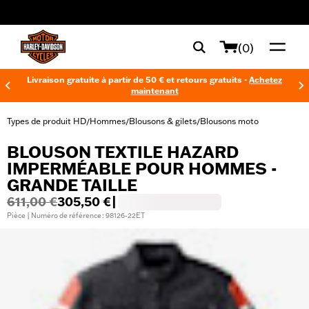
web accessibility
(0)
Livraison gratuite à partir de 50 € et retours gratuits -
Achetez
maintenant
Types de produit HD
Hommes
Blousons & gilets
Blousons moto
/
/
/
BLOUSON TEXTILE HAZARD
IMPERMÉABLE POUR HOMMES -
GRANDE TAILLE
611,00 €
305,50 €
|
Pièce | Numéro de référence : 98126-22ET