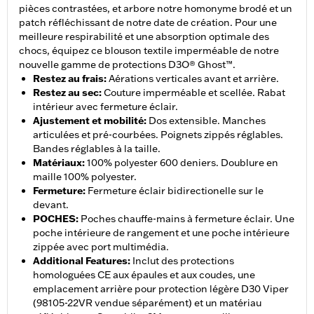
pièces contrastées, et arbore notre homonyme brodé et un
patch réfléchissant de notre date de création. Pour une
meilleure respirabilité et une absorption optimale des
chocs, équipez ce blouson textile imperméable de notre
nouvelle gamme de protections D3O® Ghost™.
Restez au frais
:
Aérations verticales avant et arrière.
Restez au sec
:
Couture imperméable et scellée. Rabat
intérieur avec fermeture éclair.
Ajustement et mobilité
:
Dos extensible. Manches
articulées et pré-courbées. Poignets zippés réglables.
Bandes réglables à la taille.
Matériaux
:
100% polyester 600 deniers. Doublure en
maille 100% polyester.
Fermeture
:
Fermeture éclair bidirectionelle sur le
devant.
POCHES
:
Poches chauffe-mains à fermeture éclair. Une
poche intérieure de rangement et une poche intérieure
zippée avec port multimédia.
Additional Features
:
Inclut des protections
homologuées CE aux épaules et aux coudes, une
emplacement arrière pour protection légère D30 Viper
(98105-22VR vendue séparément) et un matériau