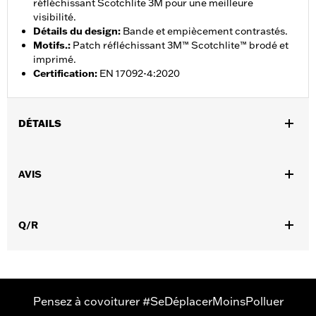
réfléchissant Scotchlite 3M pour une meilleure
visibilité.
Détails du design
:
Bande et empiècement contrastés.
Motifs.
:
Patch réfléchissant 3M™ Scotchlite™ brodé et
imprimé.
Certification
:
EN 17092-4:2020
DÉTAILS
Sexe:
Hommes
,
,
AVIS
Caractéristiques fonctionnelles:
Ventilé
Imperméable à l’eau
,
,
,
Coutures scellées
Fermeture éclair intérieure
Volets tempÃªte
,
,
Dos extensible - Basique
Poignets ajustables
Tour de taille
,
,
Q/R
ajustable
Fermeture éclair à double sens sur le devant
Poches
,
,
,
zippées
Fermeture éclair intérieure
Réfléchissant
Protection
,
inclue
Poches de protection
GARANTIE:
Garantie limitée de 2 ans - Rendez-vous sur
www.h-
d.com/warranty
pour plus de détails
Pensez à covoiturer #SeDéplacerMoinsPolluer
Jacket Style:
Moto