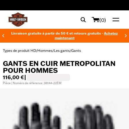
web accessibility
(0)
Livraison gratuite à partir de 50 € et retours gratuits -
Achetez
maintenant
Types de produit HD
Hommes
Les gants
Gants
/
/
/
GANTS EN CUIR METROPOLITAN
POUR HOMMES
116,00 €
|
Pièce | Numéro de référence : 98144-22EM