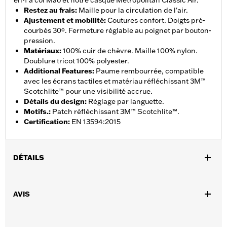
en-1 à col Mao et notre casque Metropolitan Classic Air.
Restez au frais
:
Maille pour la circulation de l'air.
Ajustement et mobilité
:
Coutures confort. Doigts pré-
courbés 30º. Fermeture réglable au poignet par bouton-
pression.
Matériaux
:
100% cuir de chèvre. Maille 100% nylon.
Doublure tricot 100% polyester.
Additional Features
:
Paume rembourrée, compatible
avec les écrans tactiles et matériau réfléchissant 3M™
Scotchlite™ pour une visibilité accrue.
Détails du design
:
Réglage par languette.
Motifs.
:
Patch réfléchissant 3M™ Scotchlite™.
Certification
:
EN 13594:2015
DÉTAILS
Sexe:
Hommes
AVIS
Caractéristiques fonctionnelles:
Compatible avec les écrans
,
,
,
tactiles.
Réfléchissant
Doigts pré-courbés
Coutures
confortables