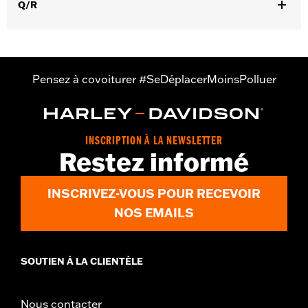
Q/R
GARANTIE:
Garantie limitée de 2 ans - Rendez-vous sur
www.h-
d.com/warranty
pour plus de détails
Origine:
Importé
Pensez à covoiturer #SeDéplacerMoinsPolluer
INSCRIPTION À LA NEWSLETTER
Restez informé
INSCRIVEZ-VOUS POUR RECEVOIR
NOS EMAILS
SOUTIEN À LA CLIENTÈLE
Nous contacter