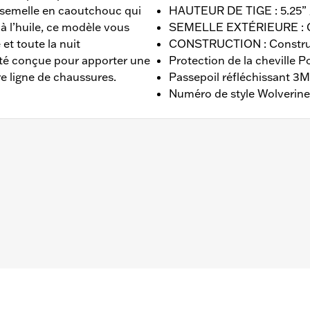
e semelle en caoutchouc qui
HAUTEUR DE TIGE : 5.25”
t à l’huile, ce modèle vous
SEMELLE EXTÉRIEURE : 
et toute la nuit
CONSTRUCTION : Construc
été conçue pour apporter une
Protection de la cheville 
e ligne de chaussures.
Passepoil réfléchissant 3
Numéro de style Wolverine
ernational Wolverine - Rendez-vous sur
www.h-d.com/warra
 TIGE : 5.25” / HAUTEUR DE TALON 1”