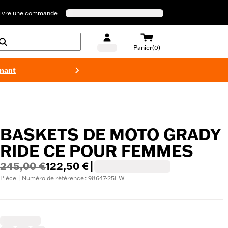
ivre une commande
Panier(0)
enant
Maillots 
BASKETS DE MOTO GRADY
RIDE CE POUR FEMMES
245,00 €
122,50 €
|
Pièce | Numéro de référence : 98647-25EW