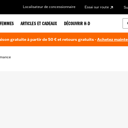
Localisateur de concessionnaire
Essai sur route
Su
FEMMES
ARTICLES ET CADEAUX
DÉCOUVRIR H-D
aison gratuite à partir de 50 € et retours gratuits -
Achetez maint
rmance