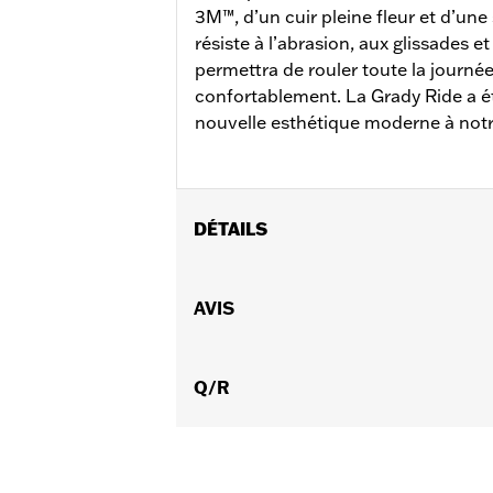
3M™, d’un cuir pleine fleur et d’un
résiste à l’abrasion, aux glissades e
permettra de rouler toute la journée 
confortablement. La Grady Ride a 
nouvelle esthétique moderne à notr
DÉTAILS
Sexe:
Femmes
GARANTIE:
AVIS
Garantie du fabricant int
Origine:
Importé
Dimension Description:
HAUTEUR DE
Q/R