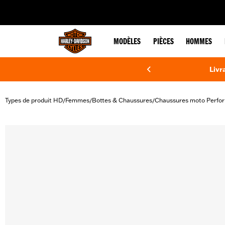
web accessibility
MODÈLES
PIÈCES
HOMMES
Livr
Types de produit HD
Femmes
Bottes & Chaussures
Chaussures moto Perfo
/
/
/