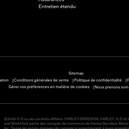
Entretien étendu
Sitemap
sation
Conditions générales de vente
Politique de confidentialité
P
|
|
|
Gérer vos préférences en matière de cookies
Nous prenons soin
|
©2026 H-D ou ses sociétés affiliées. HARLEY-DAVIDSON, HARLEY, H-D et l
and Shield font partie des marques de commerce de Harley-Davidson Moto
Inc. Toutes les autres marques de commerce appartiennent à leurs propriéta