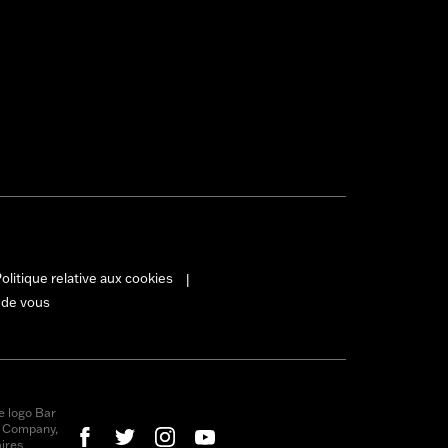
olitique relative aux cookies
|
 de vous
e logo Bar
r Company,
ires