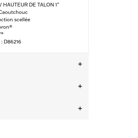
 / HAUTEUR DE TALON 1”
Caoutchouc
tion scellée
Poron®
M™
 : D86216
nty
pour plus de détails