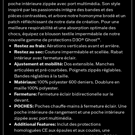
poche intérieure zippée avec port multimédia. Son style
inspiré par les passionnés intègre des bandes et des
pièces contrastées, et arbore notre homonyme brodé et un
patch réfléchissant de notre date de création. Pour une
meilleure respirabilité et une absorption optimale des
chocs, équipez ce blouson textile imperméable de notre
nouvelle gamme de protections D3O® Ghost™.
Restez au frais
:
Aérations verticales avant et arrière.
Restez au sec
:
Couture imperméable et scellée. Rabat
intérieur avec fermeture éclair.
Ajustement et mobilité
:
Dos extensible. Manches
articulées et pré-courbées. Poignets zippés réglables.
Bandes réglables à la taille.
Matériaux
:
100% polyester 600 deniers. Doublure en
maille 100% polyester.
Fermeture
:
Fermeture éclair bidirectionelle sur le
devant.
POCHES
:
Poches chauffe-mains à fermeture éclair. Une
poche intérieure de rangement et une poche intérieure
zippée avec port multimédia.
Additional Features
:
Inclut des protections
homologuées CE aux épaules et aux coudes, une