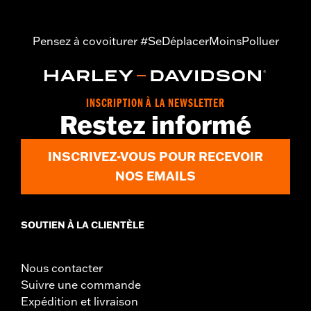
d.com/warranty
pour plus de détails
Jacket Style:
Moto
Origine:
Importé
Pensez à covoiturer #SeDéplacerMoinsPolluer
INSCRIPTION À LA NEWSLETTER
Restez informé
INSCRIVEZ-VOUS POUR RECEVOIR
NOS EMAILS
SOUTIEN À LA CLIENTÈLE
Nous contacter
Suivre une commande
Expédition et livraison