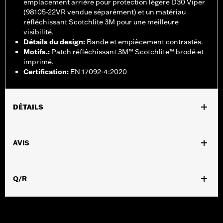
emplacement arrière pour protection légère D30 Viper
(98105-22VR vendue séparément) et un matériau
réfléchissant Scotchlite 3M pour une meilleure
visibilité.
Détails du design
:
Bande et empiècement contrastés.
Motifs.
:
Patch réfléchissant 3M™ Scotchlite™ brodé et
imprimé.
Certification
:
EN 17092-4:2020
DÉTAILS
Sexe:
Hommes
,
,
AVIS
Caractéristiques fonctionnelles:
Ventilé
Imperméable à l’eau
,
,
,
Coutures scellées
Fermeture éclair intérieure
Volets tempÃªte
,
,
Dos extensible - Basique
Poignets ajustables
Tour de taille
,
,
Q/R
ajustable
Fermeture éclair à double sens sur le devant
Poches
,
,
,
zippées
Fermeture éclair intérieure
Réfléchissant
Protection
,
inclue
Poches de protection
GARANTIE:
Garantie limitée de 2 ans - Rendez-vous sur
www.h-