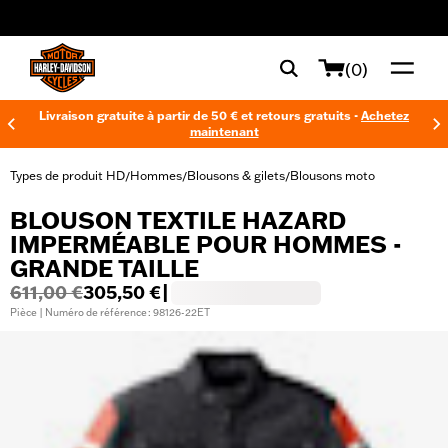
web accessibility
(0)
Livraison gratuite à partir de 50 € et retours gratuits -
Achetez
maintenant
Types de produit HD
Hommes
Blousons & gilets
Blousons moto
/
/
/
BLOUSON TEXTILE HAZARD
IMPERMÉABLE POUR HOMMES -
GRANDE TAILLE
611,00 €
305,50 €
|
Pièce | Numéro de référence : 98126-22ET